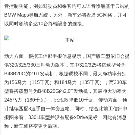
音控制功能，例如驾驶员和乘客均可以语音唤醒基于云端的
BMW Maps导航系统，另外，新车还将配备5G网络，并可
以同时容纳多达10台终端设备的连接。
动力方面，根据工信部申报信息显示，国产版车型依旧会提
供320/325/330三种动力版本，其中320/325将搭载型号为
B48B20C的2.0T发动机，根据调校不同，最大净功率分别
为156马力（115千瓦）和184马力（135千瓦）；而330车
型将搭载型号为B48B20G的2.0T发动机，其最净大功率为
245马力（180千瓦），比现款降低10千瓦。传动方面，预
计继续匹配8速手自一体变速箱。同时，结合此前工信部申
报图来看，330Li车型并没有配备xDrive尾标，因此有消息
称，新车或将变更为后驱。