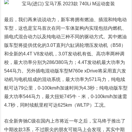
最后，我们再来说说动力，新车将拥有燃油、插混和纯电动
车型，这也是宝马首次在同一车体架构内实现包括内燃机、
插电式混合动力以及纯电动三种不同的驱动方式。其中燃油
版车型将提供优化的3.0T直列六缸涡轮增压发动机（B58）
和全新的4.4T V8发动机，3.0T发动机有低、高功率两种调
校，最大功率分别为286/380马力；4.4T发动机最大功率为
544马力。另外插电混动版车型M760e xDrive将采用直六发
动机与电机组成的混动系统，最大功率为571马力，纯电续
航可达79公里，0-100km/h加速时间为4.3秒；纯电动版车型
最大功率544马力，最大扭矩745牛・米，0-100km/h加速需
4.7秒，同时续航里程可达625km（WLTP）工况。
在全新奔驰C级在国内上市将近一年之后，宝马终于推出了
中期改款3系，不过眼尖的朋友可能马上会发现，其实中期