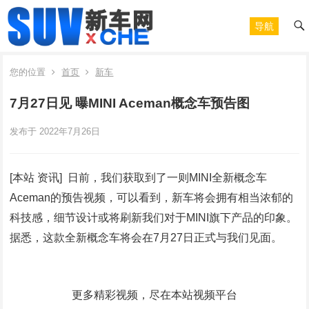
导航
您的位置
首页
新车
7月27日见 曝MINI Aceman概念车预告图
发布于 2022年7月26日
[本站 资讯] 日前，我们获取到了一则MINI全新概念车
Aceman的预告视频，可以看到，新车将会拥有相当浓郁的
科技感，细节设计或将刷新我们对于MINI旗下产品的印象。
据悉，这款全新概念车将会在7月27日正式与我们见面。
更多精彩视频，尽在本站视频平台