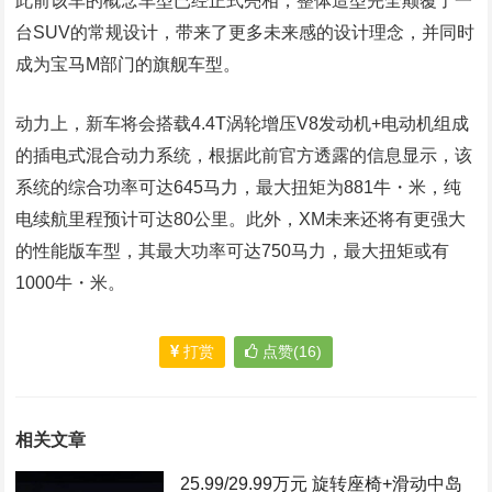
此前该车的概念车型已经正式亮相，整体造型完全颠覆了一
台SUV的常规设计，带来了更多未来感的设计理念，并同时
成为宝马M部门的旗舰车型。
动力上，新车将会搭载4.4T涡轮增压V8发动机+电动机组成
的插电式混合动力系统，根据此前官方透露的信息显示，该
系统的综合功率可达645马力，最大扭矩为881牛・米，纯
电续航里程预计可达80公里。此外，XM未来还将有更强大
的性能版车型，其最大功率可达750马力，最大扭矩或有
1000牛・米。
打赏
点赞(16)
相关文章
25.99/29.99万元 旋转座椅+滑动中岛