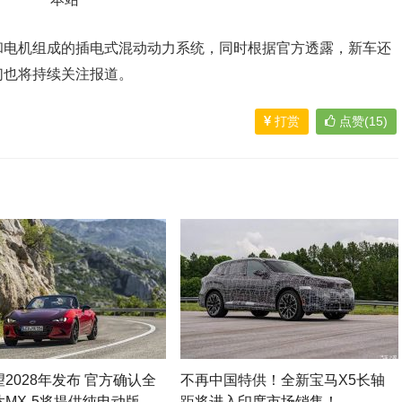
机和电机组成的插电式混动动力系统，同时根据官方透露，新车还
们也将持续关注报道。
打赏
点赞(15)
2028年发布 官方确认全
不再中国特供！全新宝马X5长轴
MX-5将提供纯电动版
距将进入印度市场销售！