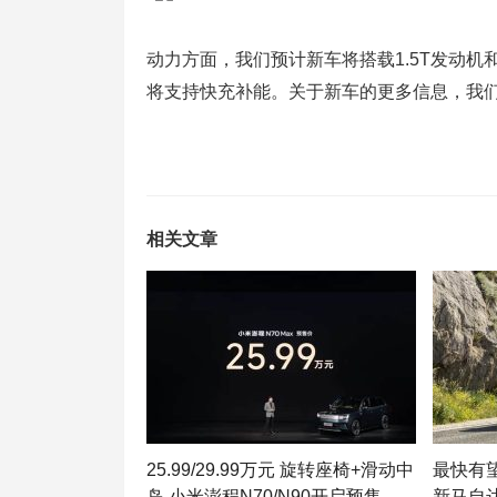
动力方面，我们预计新车将搭载1.5T发动
将支持快充补能。关于新车的更多信息，我
相关文章
25.99/29.99万元 旋转座椅+滑动中
最快有望
岛 小米澎程N70/N90开启预售
新马自达