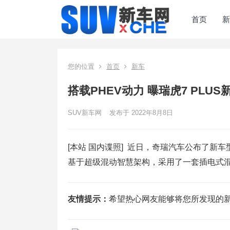
首页
新
您的位置
首页
新车
搭载PHEV动力 曝瑞虎7 PLU
SUV新车网
发布于 2022年8月8日
[本站 国内谍照] 近日，奇瑞汽车公布了新
基于超级混动智慧架构，采用了一套插电式
友情提示：
希望热心网友能够将您所发现的新