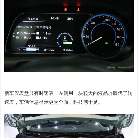
新车仪表盘只有时速表，左侧用一块较大的液晶屏取代了转
速表，车辆信息显示更为全面，科技感十足。