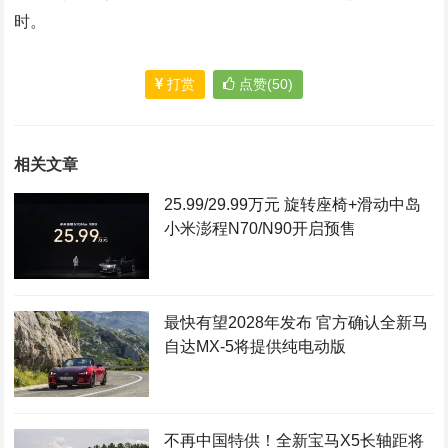
时。
打赏
点赞(50)
相关文章
25.99/29.99万元 旋转座椅+滑动中岛
小米澎程N70/N90开启预售
最快有望2028年发布 官方确认全新马
自达MX-5将提供纯电动版
不再中国特供！全新宝马X5长轴距将