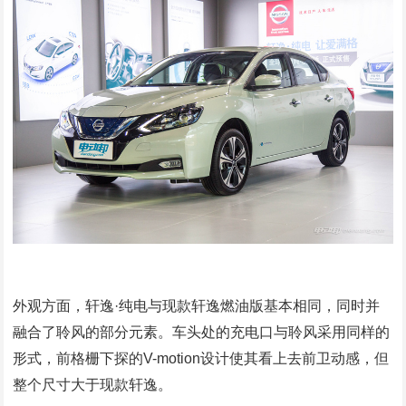
外观方面，轩逸·纯电与现款轩逸燃油版基本相同，同时并
融合了聆风的部分元素。车头处的充电口与聆风采用同样的
形式，前格栅下探的V-motion设计使其看上去前卫动感，但
整个尺寸大于现款轩逸。