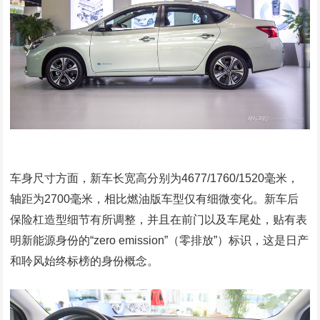
车身尺寸方面，新车长宽高分别为4677/1760/1520毫米，
轴距为2700毫米，相比燃油版车型仅有细微变化。新车后
保险杠造型细节有所调整，并且在前门以及车尾处，贴有表
明新能源身份的“zero emission”（零排放”）标识，这是日产
和聆风始终标榜的身份概念。