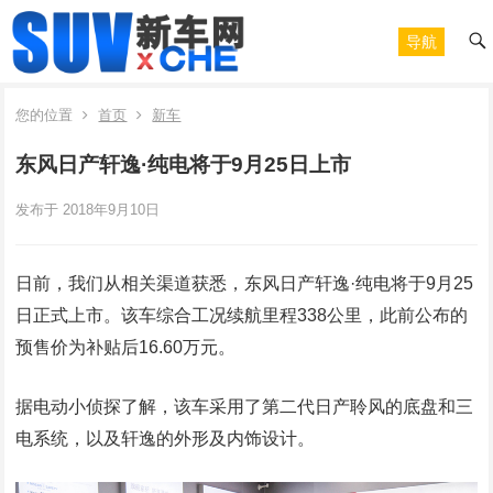
导航
您的位置
首页
新车
东风日产轩逸·纯电将于9月25日上市
发布于 2018年9月10日
日前，我们从相关渠道获悉，东风日产轩逸·纯电将于9月25
日正式上市。该车综合工况续航里程338公里，此前公布的
预售价为补贴后16.60万元。
据电动小侦探了解，该车采用了第二代日产聆风的底盘和三
电系统，以及轩逸的外形及内饰设计。