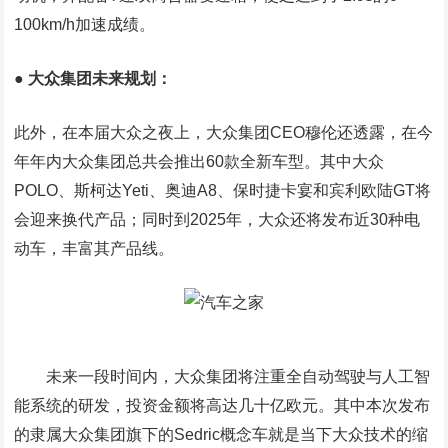
100km/h加速成绩。
●
大众集团未来规划：
此外，在本届大众之夜上，大众集团CEO穆伦还透露，在今
年年内大众集团总共会推出60款全新车型。其中大众
POLO、斯柯达Yeti、奥迪A8、保时捷卡宴和宾利欧陆GT将
会迎来换代产品；同时到2025年，大众还将发布近30种电
动车，丰富其产品线。
未来一段时间内，大众集团将注重全自动驾驶与人工智
能系统的研发，投资金额将高达几十亿欧元。其中本次发布
的隶属大众集团旗下的Sedric概念车就是当下大众技术的缩