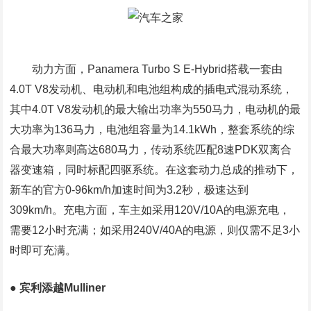
动力方面，Panamera Turbo S E-Hybrid搭载一套由
4.0T V8发动机、电动机和电池组构成的插电式混动系统，
其中4.0T V8发动机的最大输出功率为550马力，电动机的最
大功率为136马力，电池组容量为14.1kWh，整套系统的综
合最大功率则高达680马力，传动系统匹配8速PDK双离合
器变速箱，同时标配四驱系统。在这套动力总成的推动下，
新车的官方0-96km/h加速时间为3.2秒，极速达到
309km/h。充电方面，车主如采用120V/10A的电源充电，
需要12小时充满；如采用240V/40A的电源，则仅需不足3小
时即可充满。
● 宾利添越Mulliner