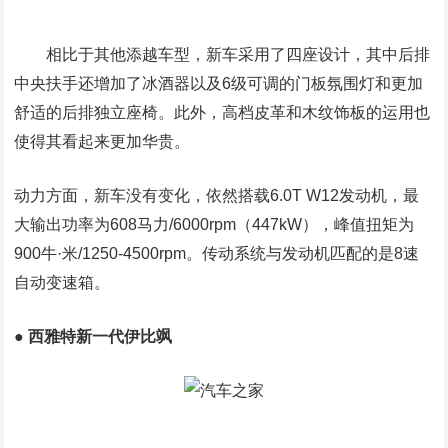
相比于其他添越车型，新车采用了四座设计，其中后排
中央扶手还增加了冰酒器以及6级可调的门板氛围灯和更加
舒适的后排独立座椅。此外，高档皮革和木纹饰板的运用也
使得其看起来更加华贵。
动力方面，新车没有变化，依然搭载6.0T W12发动机，最
大输出功率为608马力/6000rpm（447kW），峰值扭矩为
900牛·米/1250-4500rpm。传动系统与发动机匹配的是8速
自动变速箱。
●
西雅特新一代伊比飒