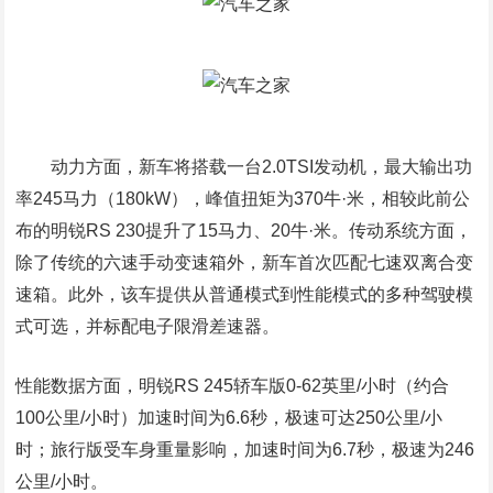
动力方面，新车将搭载一台2.0TSI发动机，最大输出功
率245马力（180kW），峰值扭矩为370牛·米，相较此前公
布的明锐RS 230提升了15马力、20牛·米。传动系统方面，
除了传统的六速手动变速箱外，新车首次匹配七速双离合变
速箱。此外，该车提供从普通模式到性能模式的多种驾驶模
式可选，并标配电子限滑差速器。
性能数据方面，明锐RS 245轿车版0-62英里/小时（约合
100公里/小时）加速时间为6.6秒，极速可达250公里/小
时；旅行版受车身重量影响，加速时间为6.7秒，极速为246
公里/小时。