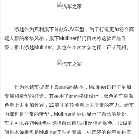
添越作为宾利旗下首款SUV车型，为了打造更加符合高
端人群的奢华风格，旗下Mulliner部门再次将这款产品升
级，推出添越Mulliner。其也在本次大众之夜上正式亮相。
作为添越车型旗下最高端的版本，Mulliner进行了更加
专属和豪华的打造。其采用了新的格栅设计，双色的车身颜
色看上去更加雍容，22英寸的轮圈看上去非常的有力。新车
内部也是非常的奢华，Mulliner的标识显示了自己的身份。
车主可以在7种颜色中选择自己前/后排座椅的颜色，顶级的
胡桃木饰板也是Mulliner车型的专属，可选装的百年灵钟表