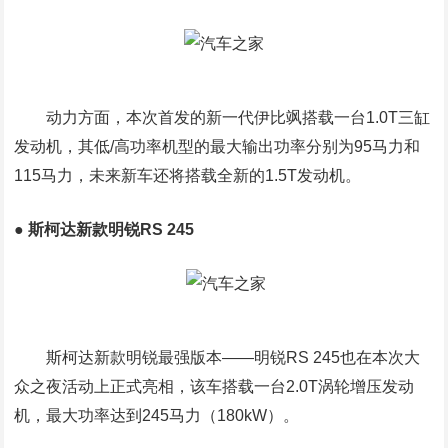
动力方面，本次首发的新一代伊比飒搭载一台1.0T三缸
发动机，其低/高功率机型的最大输出功率分别为95马力和
115马力，未来新车还将搭载全新的1.5T发动机。
●
斯柯达新款明锐RS 245
斯柯达新款明锐最强版本——明锐RS 245也在本次大
众之夜活动上正式亮相，该车搭载一台2.0T涡轮增压发动
机，最大功率达到245马力（180kW）。