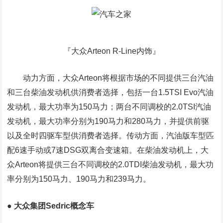
『大众Arteon R-Line内饰』
动力方面，大众Arteon将根据市场的不同提供三台汽油
和三台柴油发动机供消费者选择，包括一台1.5TSI Evo汽油
发动机，最大功率为150马力；两台不同调校的2.0TSI汽油
发动机，最大功率分别为190马力和280马力，并提供前驱
以及全时四驱车型供消费者选择。传动方面，汽油版车型匹
配6速手动或7速DSG双离合变速箱。在柴油发动机上，大
众Arteon将提供三台不同调校的2.0TDI柴油发动机，最大功
率分别为150马力、190马力和239马力。
● 大众集团Sedric概念车