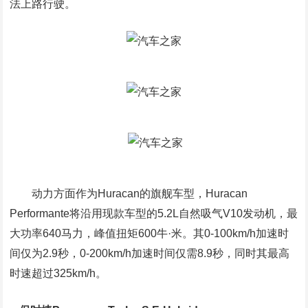
法上路行驶。
动力方面作为Huracan的旗舰车型，Huracan
Performante将沿用现款车型的5.2L自然吸气V10发动机，最
大功率640马力，峰值扭矩600牛·米。其0-100km/h加速时
间仅为2.9秒，0-200km/h加速时间仅需8.9秒，同时其最高
时速超过325km/h。