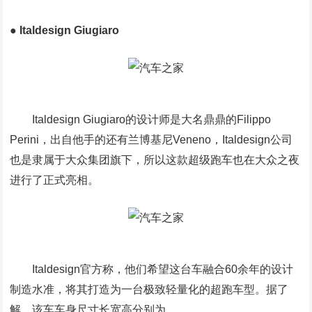
●
Italdesign Giugiaro
Italdesign Giugiaro的设计师是大名鼎鼎的Filippo
Perini，出自他手的还有兰博基尼Veneno，Italdesign公司
也是隶属于大众集团旗下，所以这款超级跑车也在大众之夜
进行了正式亮相。
Italdesign官方称，他们希望这台车融合60余年的设计
制造水准，将其打造为一台极致轻量化的超跑车型。据了
解，该车车身尺寸长宽高分别为