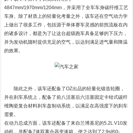
4847mm/1970mm/1204mm，并采用了全车车身碳纤维工艺
车身。除了材质上的轻量化考量之外，该车还在空气动力学
上做出了很多工作，包括源于单体赛车灵感的前扰流板在内
的诸多设计，都是为了让这台超级跑车具备足够的下压力，
并为发动机随时提供充足的空气，以达到满足进气量和降温
的效果。
除此之外，该车还配备了OZ出品的轻量化锻造轮圈，
并在刹车系统上，配备了前八活塞后六活塞固定卡钳式碳纤
维陶瓷复合材料刹车盘制动系统，以满足在高强度下的刹车
需要。
在动力总成方面，该车还配备了来自兰博基尼的5.2L V10发
动机，并配备7速双离合器变速箱，使之达到了2.9s的0-