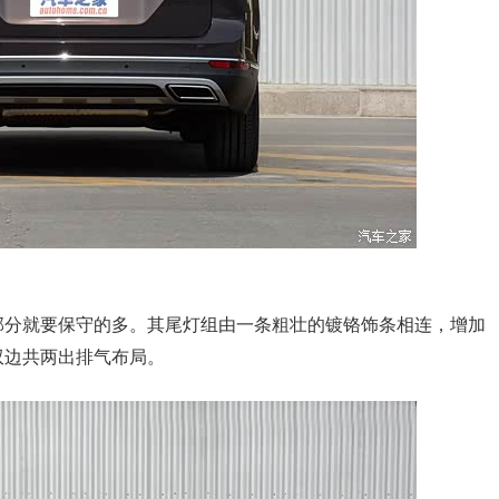
分就要保守的多。其尾灯组由一条粗壮的镀铬饰条相连，增加
双边共两出排气布局。