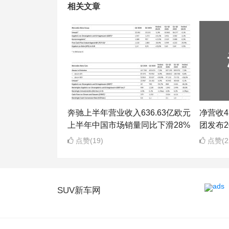
相关文章
奔驰上半年营业收入636.63亿欧元
净营收43
上半年中国市场销量同比下滑28%
团发布2
点赞(19)
点赞(2
SUV新车网