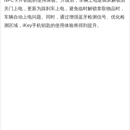
NFC卡片钥匙的使用体验。升级后，车辆上电逻辑从解锁后
关门上电，更新为踩刹车上电，避免临时解锁拿取物品时，
车辆自动上电问题。同时，通过增强蓝牙检测信号、优化检
测区域，iKey手机钥匙的使用体验将得到提升。