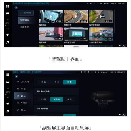
『智驾助手界面』
『副驾屏主界面自动息屏』