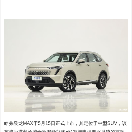
哈弗枭龙MAX于5月15日正式上市，其定位于中型SUV，该
车成为搭载长城全新混动架构Hi4智能电混四驱系统的首款