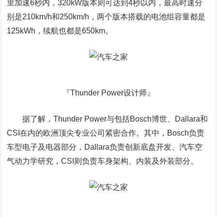
里加速6秒内，320kW版本则可达到4秒以内，最高时速分
别是210km/h和250km/h，两个版本搭载的电池组容量都是
125kWh，续航也都是650km。
『Thunder Power设计师』
据了解，Thunder Power与包括Bosch博世、Dallara和
CSI在内的欧洲顶尖专业公司紧密合作。其中，Bosch负责
车型电子及电器部分，Dallara负责创新底盘开发、汽车空
气动力学研究，CSI则负责车身架构、内装及外装部分。