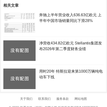
相关文章
奔驰上半年营业收入636.63亿欧元 上
半年中国市场销量同比下滑28%
净营收434.82亿欧元 Stellantis集团发
布2026年第二季度财务业绩
用时20年 特斯拉迎来第1000万辆纯电
动车下线
关于我们
联系我们
服务条款
网站地图