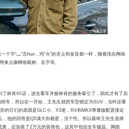
字“灬”念huo，同“火”的含义和发音都一样，随着现在网络
，用来点缀网络昵称、名字等。
到了林肯4S店，进去看车并被林肯的服务吸引了，因此才有了后
轿车，所以在一开始，王先生就把车型锁定为SUV，当时还看
放弃的它们的原因是GLC小、X3老，RX和MKX尊雅版配置接近
么，他的回答是Q5满大街都是，没个性。所以最终王先生选择
优惠，还加装了2万元的装饰包，这其中包括全车镀晶、脚踏