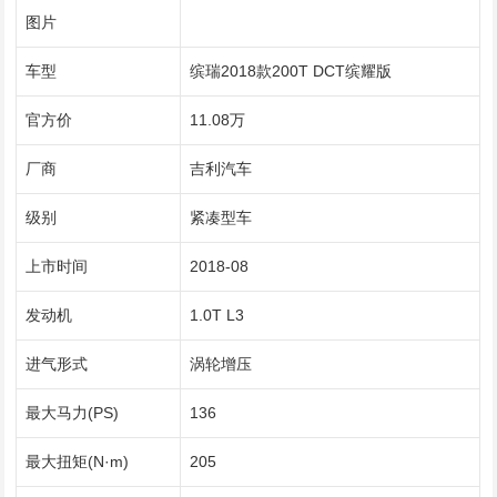
图片
车型
缤瑞2018款200T DCT缤耀版
官方价
11.08万
厂商
吉利汽车
级别
紧凑型车
上市时间
2018-08
发动机
1.0T L3
进气形式
涡轮增压
最大马力(PS)
136
最大扭矩(N·m)
205