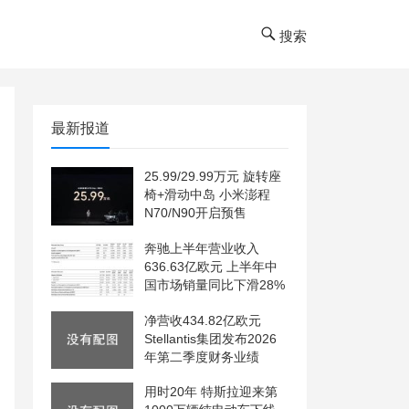
搜索
最新报道
25.99/29.99万元 旋转座
椅+滑动中岛 小米澎程
N70/N90开启预售
奔驰上半年营业收入
636.63亿欧元 上半年中
国市场销量同比下滑28%
净营收434.82亿欧元
Stellantis集团发布2026
年第二季度财务业绩
用时20年 特斯拉迎来第