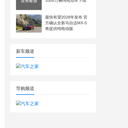
1000万辆纯电动车下线
最快有望2028年发布 官
方确认全新马自达MX-5
将提供纯电动版
新车频道
导购频道