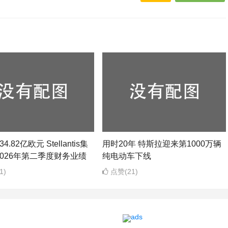
4.82亿欧元 Stellantis集
用时20年 特斯拉迎来第1000万辆
026年第二季度财务业绩
纯电动车下线
1)
点赞(21)