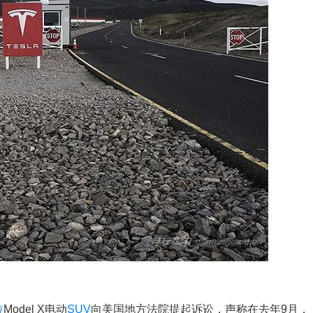
拉
Model X电动
SUV
向美国地方法院提起诉讼，声称在去年9月，