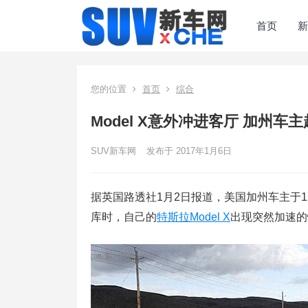
首页
新
您的位置
首页
综合
Model X意外冲进客厅 加州车
SUV新车网
发布于 2017年1月6日
据英国路透社1月2日报道，美国加州车主于
库时，自己的
特斯拉Model X
出现突然加速的