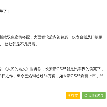
筹了！
，新款双色座椅搭配，大面积软质内饰包裹，仪表台板及门板更
肤，处处彰显不凡品质。
？以《人民的名义》告诉你，长安新CS35就是汽车界的侯亮平，
杆之作，至今已热销超过54万辆，如今新CS35焕新上市，品
打赏
点赞(107)