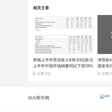
相关文章
奔驰上半年营业收入636.63亿欧元
净营收43
上半年中国市场销量同比下滑28%
团发布2
点赞(16)
点赞(2
SUV新车网