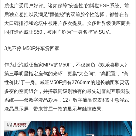
质也广受用户好评。诸如保障“安全性”的博世ESP系统、前
后独立悬挂以及满足“颜值控”的双前脸个性选择，都曾在各
大口碑排行和论坛中被用户多次提及。众多世界级供应商共
同打造的威旺S50，被用户称为“一身名牌”的SUV。
3免不停 M50F好车贷回家
作为北汽威旺当家MPV的M50F，不仅身负《欢乐喜剧人》
第三季明星指定座驾的光环，更集“大空间”、“高配置”、“高
性价比”于一身。威旺M50F拥有2760mm的超长轴距和灵活
多变的空间组合，并搭载同级别独有的最先进智能互联驾驶
系统——双数字液晶彩屏，12寸数字液晶仪表和9寸悬浮式
液晶显示屏，带来首屈一指的显示与触控效果。