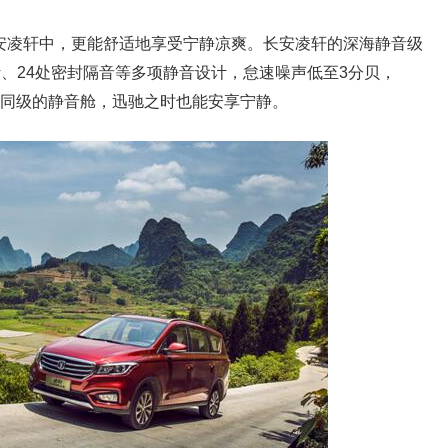
安凌轩中，更能舒适地享受宁静凉爽。长安凌轩的深海静音级
设计、24处密封隔音等多项静音设计，怠速噪声低至3分贝，
出超越同级的静音舱，迅驰之时也能安享宁静。