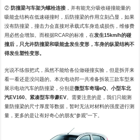
②
防撞梁与车架为螺栓连接
，并有能充分吸收碰撞能量的
吸能盒结构在低速碰撞时，后防撞梁的作用立刻凸显，如果
没有防撞梁，撞击力会直接对承载式车身造成损伤，维修费
用必然会增加。而根据RCAR的标准，在
发生15km/h的碰
撞后，只允许防撞梁和吸能盒发生变形，车身的纵梁结构不
得发生塑性变形。
光说不练假把式，虽然不能给各位做碰撞实验，但是拆开来
看一看还是没问题的。本次电动邦一共准备拆装三款车型来
展示电动汽车的防撞梁，分别是
微型车奇瑞eQ、小型车北
汽EV160、紧凑型车帝豪EV
。需要注意的是，我们只能测
量防撞梁的尺寸厚度等数据，暂时无法对材料的强度进行测
量，更多的是让有好奇心的朋友“参观”一下。