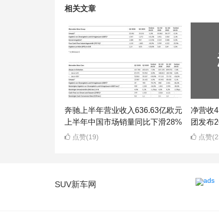
相关文章
奔驰上半年营业收入636.63亿欧元
净营收43
上半年中国市场销量同比下滑28%
团发布2
点赞(19)
点赞(2
SUV新车网