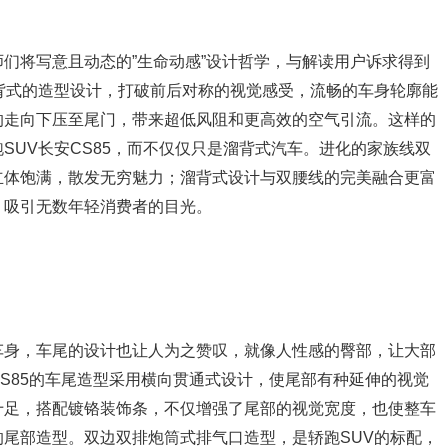
们将写意且动态的”生命动感”设计哲学，与解读用户诉求得到
背式的造型设计，打破前后对称的视觉感受，流畅的车身轮廓能
的走向下压至尾门，带来超低风阻和更高效的空气引流。这样的
SUV长安CS85，而不仅仅只是溜背式汽车。进化的家族线双
立体饱满，散发无穷魅力；溜背式设计与双腰线的完美融合更富
，吸引无数年轻消费者的目光。
车身，车尾的设计也让人为之赞叹，就像人性感的臀部，让大部
S85的车尾造型采用横向贯通式设计，使尾部有种延伸的视觉
十足，搭配镀铬装饰条，不仅增强了尾部的视觉宽度，也使整车
尾部造型。双边双排炮筒式排气口造型，是轿跑SUV的标配，