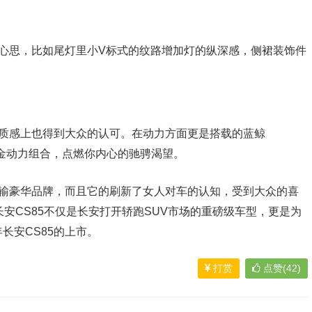
小心思，比如尾灯里小V标式的纹路增加灯的纵深感，侧裙装饰件
品质感上也得到大众的认可。在动力方面更是搭载的蓝鲸
器黄金动力组合，点燃你内心的驰骋渴望。
不输豪华品牌，而且它的刷新了女人对车的认知，受到大众的喜
安CS85不仅是长安打开轿跑SUV市场的重磅级车型，更是为
长安CS85的上市。
打赏
点赞(42)