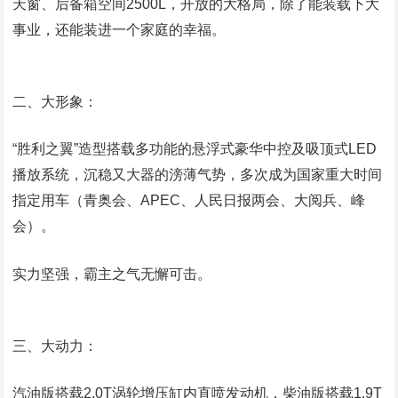
天窗、后备箱空间2500L，开放的大格局，除了能装载下大
事业，还能装进一个家庭的幸福。
二、大形象：
“胜利之翼”造型搭载多功能的悬浮式豪华中控及吸顶式LED
播放系统，沉稳又大器的滂薄气势，多次成为国家重大时间
指定用车（青奥会、APEC、人民日报两会、大阅兵、峰
会）。
实力坚强，霸主之气无懈可击。
三、大动力：
汽油版搭载2.0T涡轮增压缸内直喷发动机，柴油版搭载1.9T