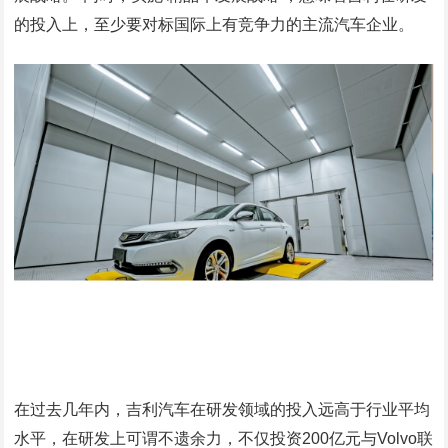
的投入上，至少要对标国际上有竞争力的主流汽车企业。
在过去几年内，吉利汽车在研发领域的投入远高于行业平均
水平，在研发上可谓不遗余力，不仅投资200亿元与Volvo联