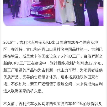
2016年，吉利汽车整车及KD出口国遍布20多个国家及地
区，在沙特、古巴和苏丹出口量排名中国品牌第一。吉利已
经在埃及、斯里兰卡等国家设立了6个KD工厂，白俄罗斯全
新的CKD工厂正在建设中，预计最终规划产能可达12万辆, ,
新工厂引进的产品均为吉利新一代主力车型，为消费者提供
优质产品，完善的售后服务体系，逐步拓展独联体国家市
场。不仅如此，新工厂还预留了发展空间，未来将成为吉利
进入欧洲国家的桥头堡。
不久前，吉利汽车收购马来西亚宝腾汽车49.9%的股份以及