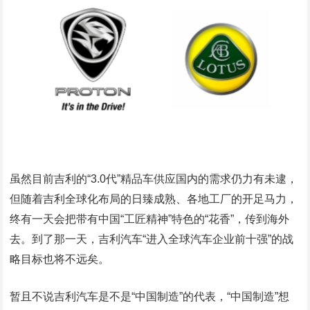
虽然目前吉利的“3.0代”精品车供应国内的需求仍力有未逮，
但随着吉利全球化布局的日臻成熟、各地工厂的开足马力，
终有一天会把带有中国“工匠精神”特色的“花香”，传到海外
去。到了那一天，吉利汽车“进入全球汽车企业前十强”的战
略目标也将不远矣。
暂且不说吉利汽车是不是“中国制造”的代表，“中国制造”想