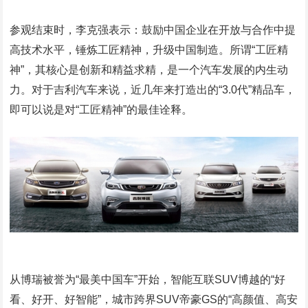
参观结束时，李克强表示：鼓励中国企业在开放与合作中提
高技术水平，锤炼工匠精神，升级中国制造。所谓“工匠精
神”，其核心是创新和精益求精，是一个汽车发展的内生动
力。对于吉利汽车来说，近几年来打造出的“3.0代”精品车，
即可以说是对“工匠精神”的最佳诠释。
从博瑞被誉为“最美中国车”开始，智能互联SUV博越的“好
看、好开、好智能”，城市跨界SUV帝豪GS的“高颜值、高安