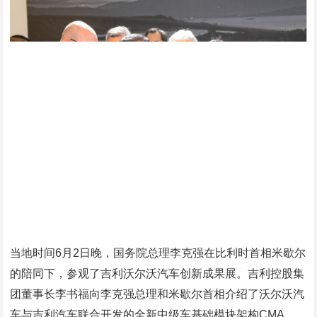
当地时间6月2日晚，国务院总理李克强在比利时首相米歇尔
的陪同下，参观了吉利沃尔沃汽车创新成果展。吉利控股集
团董事长李书福向李克强总理和米歇尔首相介绍了沃尔沃汽
车与吉利汽车联合开发的全新中级车基础模块架构CMA，