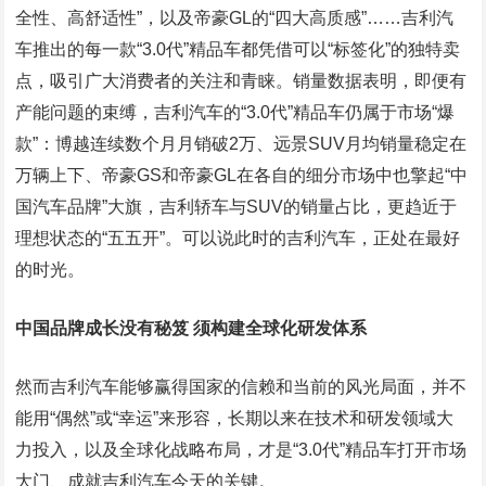
全性、高舒适性”，以及帝豪GL的“四大高质感”……吉利汽
车推出的每一款“3.0代”精品车都凭借可以“标签化”的独特卖
点，吸引广大消费者的关注和青睐。销量数据表明，即便有
产能问题的束缚，吉利汽车的“3.0代”精品车仍属于市场“爆
款”：博越连续数个月月销破2万、远景SUV月均销量稳定在
万辆上下、帝豪GS和帝豪GL在各自的细分市场中也擎起“中
国汽车品牌”大旗，吉利轿车与SUV的销量占比，更趋近于
理想状态的“五五开”。可以说此时的吉利汽车，正处在最好
的时光。
中国品牌成长没有秘笈 须构建全球化研发体系
然而吉利汽车能够赢得国家的信赖和当前的风光局面，并不
能用“偶然”或“幸运”来形容，长期以来在技术和研发领域大
力投入，以及全球化战略布局，才是“3.0代”精品车打开市场
大门、成就吉利汽车今天的关键。