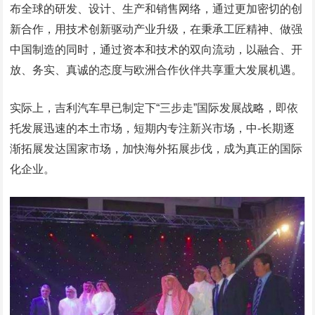
布全球的研发、设计、生产和销售网络，通过更加密切的创
新合作，用技术创新驱动产业升级，在秉承工匠精神、做强
中国制造的同时，通过资本和技术的双向流动，以融合、开
放、务实、真诚的态度与欧洲合作伙伴共享重大发展机遇。
实际上，吉利汽车早已制定下“三步走”国际发展战略，即依
托发展迅速的本土市场，短期内专注新兴市场，中-长期逐
渐拓展发达国家市场，加快海外拓展步伐，成为真正的国际
化企业。