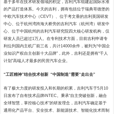
基于多年在技术研发领域的积淀，吉利汽车组建起国际水准
的产品打造体系。今天的吉利，拥有包括位于瑞典哥德堡的
中欧汽车技术中心（CEVT）、位于考文垂的吉利英国研发
中心、位于杭州湾跨海大桥旁的吉利汽车（杭州湾）研发中
心、位于中国杭州的吉利汽车研究院四大核心研发机构，仅
研发人员已超过1万人。在专利技术方面，目前吉利申请专
利位列国内主机厂前三名，共计14000余件，被列为“中国企
业知识产权自主创新十大品牌”，此外，吉利还是拥有“千人
计划”高端人才最多的民营汽车企业。
“工匠精神”结合技术创新 “中国制造”需要“走出去”
有了极大力度的研发投入和长期的积累，吉利汽车于5月10
日发布了自有技术品牌iNTEC。秉承“自主突破创新，融合
全球智慧，掌控核心技术”的研发理念，吉利汽车确定基于
通用化产品平台、安全技术、新能源技术、智能化技术而制