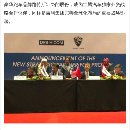
豪华跑车品牌路特斯51%的股份，成为宝腾汽车独家外资战
略合作伙伴，同样是吉利集团完善全球化布局的重要战略部
署。