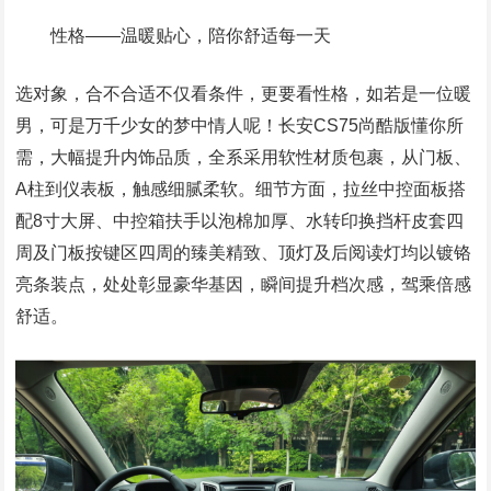
性格——温暖贴心，陪你舒适每一天
选对象，合不合适不仅看条件，更要看性格，如若是一位暖
男，可是万千少女的梦中情人呢！长安CS75尚酷版懂你所
需，大幅提升内饰品质，全系采用软性材质包裹，从门板、
A柱到仪表板，触感细腻柔软。细节方面，拉丝中控面板搭
配8寸大屏、中控箱扶手以泡棉加厚、水转印换挡杆皮套四
周及门板按键区四周的臻美精致、顶灯及后阅读灯均以镀铬
亮条装点，处处彰显豪华基因，瞬间提升档次感，驾乘倍感
舒适。