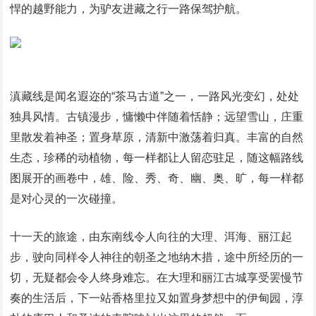
悍的越野能力，为驴友进藏之行一路保驾护航。
滇藏线是闻名遐迩的“茶马古道”之一，一路风光变幻，处处
独具风情。古镇漫步，慵懒中伴随着恬静；远望雪山，庄重
里散发着神圣；置身草原，清新中激荡着归真。丰富的自然
生态，珍稀的动植物，每一样都让人留恋驻足，随这幅路线
图展开的画卷中，雄、险、秀、奇、幽、奥、旷，每一样都
是对心灵的一次碰撞。
十一天的旅途，由东南线令人向往的大理、洱海、丽江起
步，驶向同样令人神往的朝圣之地纳木措，途中所经历的一
切，无疑都会令人终身难忘。在大理和丽江古城享受罢慢节
奏的生活后，下一站香格里拉又如置身梦想中的伊甸园，淳