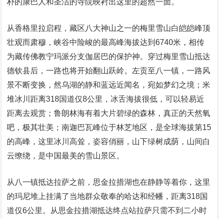
朴的康巴人和圣洁的寺院映衬出这里的超然一面。
从香格里拉启程，藏区八大神山之一的梅里雪山白皑皑峰顶
壮观而肃穆，峡谷中险峻的最高峰海拔达到6740米，相传
为藏传佛教宁玛派分支伽居巴的保护神。穿过梅里雪山抵达
德钦县后，一路也将开始翻山跃岭。左贡至八一镇，一路风
景不断变换，然乌湖的静和蓝远近闻名，宛如梦幻之境；米
堆冰川距离318国道仅8公里，冰舌海拔很低，可以轻易近
距离去观赏；鲁朗林海有着大片碧绿的森林，真正的天然氧
吧，极其壮美；南迦巴瓦峰位于林芝地区，是全球海拔第15
的高峰，这里冰川高耸，姿容俏丽，山下绿树成荫，山间白
云缭绕，是中国最美的雪山景区。
从八一镇抵达拉萨之前，思金拉措湖也在静静等着你，这里
的玛尼堆上挂满了当地群众敬奉的哈达和经幡，距离318国
道仅6公里。从思金拉措湖抵达终点站拉萨只需不到二小时