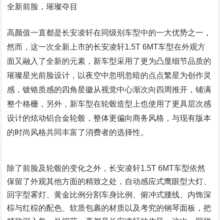
全新前脸，璀璨夺目
高颜值一直都是长安凌轩在同级别车型中的一大优势之一，
然而，这一次全新上市的长安凌轩1.5T 6MT车型在外观方
面又融入了全新的元素，新车型采用了更为凸显细节品质的
璀璨星光前脸设计，以夜空中忽明忽暗的点点繁星为创作灵
感，镀铬质感的四角星徽从视觉中心渐次向四周推开，铺满
整个格栅，另外，新车型在轮毂造型上也使用了更具层次感
设计的炫动铝合金轮毂，整体更偏向商务风格，与现有版本
的时尚风格共同丰富了消费者的选择性。
除了前脸及轮毂的变化之外，长安凌轩1.5T 6MT车型依然
保留了外观其他方面的精致之处，自动感应式鹰眼型大灯、
回字型雾灯、黄金比例分割车身比例、俯冲式腰线、内饰深
棕与红棕的配色、软质包裹的材质以及考究的钢琴面板，把