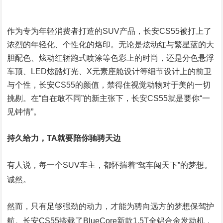
作为专为年轻消费者打造的SUV产品，长安CS55被打上了
浓烈的年轻化、个性化的烙印。无论是炫动红与繁星蓝的大
胆配色、炫动红轿跑式喷涂等色彩上的时尚，还是分色悬浮
车顶、LED炫酷灯光、X元素座舱设计等细节设计上的前卫
与个性，长安CS55的颜值，禁得住视觉动物对于美的一切
挑剔。在“自在敢不同”的新主张下，长安CS55就是要你“一
见钟情”。
持久给力，TA就要陪你驰骋天边
有人说，每一个SUV车主，都怀揣着“驾车闯天下”的梦想。
诚然。
然而，只有足够强劲的动力，才能为骋向远方的梦想保驾护
航。长安CS55搭载了BlueCore新款1.5T全铝合金发动机，