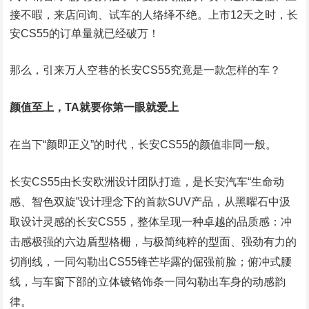
接不暇，来店问询、试车的人络绎不绝。上市12天之时，长
安CS55的订单量就已经破万！
那么，引来万人空巷的长安CS55究竟是一款怎样的车？
颜值至上，TA就要你第一眼就爱上
在当下“颜即正义”的时代，长安CS55的颜值非同一般。
长安CS55由长安欧洲设计团队打造，是长安汽车“生命动
感、智色双旋”设计理念下的首款SUV产品，从黑曜石中汲
取设计灵感的长安CS55，整体呈现一种卓越的品质感：冲
击感极强的六边盾型格栅，与极简纯粹的型面、强劲有力的
切削线，一同勾勒出CS55锋芒毕露的倔强前脸；俯冲式腰
线，与车窗下部的立体镀铬饰条一同勾勒出车身的动感韵
律。