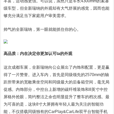
丰富，运动感更强。可以说，虽然只是车长4300mm的紧凑
级车型，但全新瑞纳的外观却有大气舒展的感觉，因而也能
够充分满足当下家庭用户审美需求。
帅气的全新瑞纳，第一眼就能抓住你的心。
高品质：内在决定你更加认可ta的外观
这次成都车展，全新瑞纳向公众展出了内饰和配置，更是赢
得了一片赞誉。进入车内，首先是同级领先的2570mm的轴
距所带来的宽敞乘坐空间和同级最大的后备箱空间，毫无局
促感。内饰部分，中控台上新增的碳纤维装饰和8英寸中控
屏格外抢眼，简约整洁之余也明显提升了整车的档次感。最
为可喜的是，这块8寸大屏拥有年轻人最为关注的智能功
能，不仅搭载同级独有的CarPlay&CarLife双平台智能手机