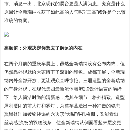
市。消息一出，北京现代的展台更是人满为患。究竟是什么
原因让全新瑞纳收获了如此高的人气呢?“三高”或许是个比较
准确的答案。
高颜值：外观决定你想去了解ta的内在
在两个月前的重庆车展上，虽然全新瑞纳没有公布内饰，但
仍然靠外观就给大家留下了深刻的印象。成都车展，全新瑞
纳内外全部开放，更让观众直呼惊艳。三厢造型的全新瑞纳
的车身外观，在现代集团最新流体雕塑2.0设计语言的演绎
下，给人简洁时尚的清新感，尤其在细节上格外精致。造型
犀利硬朗的前大灯和雾灯，为整车营造出一种冲击的姿态;
熏黑处理加镀铬装饰的六边形“大嘴”多孔格栅，又能看出一
丝动感;流畅的双腰线条，使全新瑞纳从侧面看起来层次更