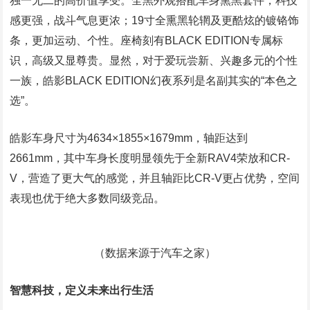
独一无二的高价值享受。全黑外观搭配车身熏黑套件，科技
感更强，战斗气息更浓；19寸全熏黑轮辋及更酷炫的镀铬饰
条，更加运动、个性。座椅刻有BLACK EDITION专属标
识，高级又显尊贵。显然，对于爱玩尝新、兴趣多元的个性
一族，皓影BLACK EDITION幻夜系列是名副其实的“本色之
选”。
皓影车身尺寸为4634×1855×1679mm，轴距达到
2661mm，其中车身长度明显领先于全新RAV4荣放和CR-
V，营造了更大气的感觉，并且轴距比CR-V更占优势，空间
表现也优于绝大多数同级竞品。
（数据来源于汽车之家）
智慧科技，定义未来出行生活