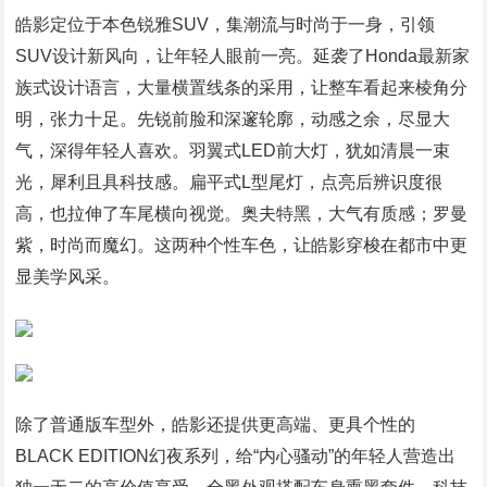
皓影定位于本色锐雅SUV，集潮流与时尚于一身，引领
SUV设计新风向，让年轻人眼前一亮。延袭了Honda最新家
族式设计语言，大量横置线条的采用，让整车看起来棱角分
明，张力十足。先锐前脸和深邃轮廓，动感之余，尽显大
气，深得年轻人喜欢。羽翼式LED前大灯，犹如清晨一束
光，犀利且具科技感。扁平式L型尾灯，点亮后辨识度很
高，也拉伸了车尾横向视觉。奥夫特黑，大气有质感；罗曼
紫，时尚而魔幻。这两种个性车色，让皓影穿梭在都市中更
显美学风采。
除了普通版车型外，皓影还提供更高端、更具个性的
BLACK EDITION幻夜系列，给“内心骚动”的年轻人营造出