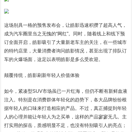
这场别具一格的预售发布会，让皓影迅速积攒了超高人气，
成为汽车圈里当之无愧的“网红”。同时，随着线上和线下预
订全面开启，皓影吸引了大量新老车主的关注，在一些城市
的特约店里，大量消费者询问皓影情况，甚至出现了排队订
车的火爆场面，这足以表明皓影是多么受欢迎。
颠覆传统，皓影刷新年轻人价值体验
如今，紧凑型SUV市场虽已一片红海，但仍不断有新鲜血液
注入。特别是在消费群体年轻化的趋势下，各大品牌纷纷根
据年轻人的口味来打造相应的产品。不过，真正捕捉到年轻
人的心理并能让年轻人为之买单，这样的产品寥寥无几。主
打实用的探岳，质感明显不足，也没有特别吸引人的亮点；