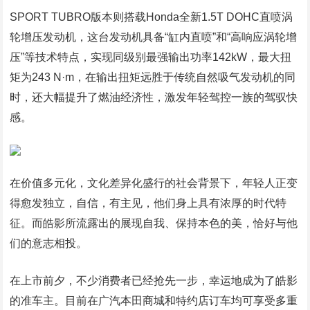
SPORT TUBRO版本则搭载Honda全新1.5T DOHC直喷涡
轮增压发动机，这台发动机具备“缸内直喷”和“高响应涡轮增
压”等技术特点，实现同级别最强输出功率142kW，最大扭
矩为243 N·m，在输出扭矩远胜于传统自然吸气发动机的同
时，还大幅提升了燃油经济性，激发年轻驾控一族的驾驭快
感。
在价值多元化，文化差异化盛行的社会背景下，年轻人正变
得愈发独立，自信，有主见，他们身上具有浓厚的时代特
征。而皓影所流露出的展现自我、保持本色的美，恰好与他
们的意志相投。
在上市前夕，不少消费者已经抢先一步，幸运地成为了皓影
的准车主。目前在广汽本田商城和特约店订车均可享受多重