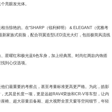
这个亮眼发光体。
惊艳的。在“SHARP（锐利鲜明） & ELEGANT（优雅考
a最新家族式前脸，配合羽翼造型LED流光大灯，包括极简风流线
白、星曜红和极光蓝6色车身，加上经典黑、时尚红两款内饰搭
里找到心仪选项。
是他们最重要的考察点，甚至考量标准更高更严格。为此，皓影
的越级尺寸，尤其是长度一项，更是远超RAV4荣放和CR-V等车型，让内
排座椅、超大容量后备厢、超大视野全景天窗等空间细节，年轻