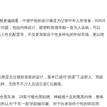
风格更偏稳重，中规中矩的设计像是为父辈中年人所准备；RAV4
音问题，包括内饰设计、硬塑料质感等都一直为人诟病；可以
括人性化配置等，不仅更加契合个性多样化的年轻市场，更以绝
如果是太过规矩老套的设计，基本已成功“劝退”了这群人。而皓
花样，无怪乎不少人总说它是C位颜值。
，酷炫全黑车身、19英寸哑光黑轮辋、神秘感十足的熏黑内饰，整体
所认为“千车一面”的刻板印象。对于向来崇尚个性的90后而