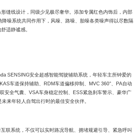
条形缝线设计，同级少见极尽奢华。添加专属红色内饰后，内部
动降噪系统共同作用下，风噪、路噪、胎噪各类噪声得以尽数隔
的舒适静谧感。
da SENSING安全超感智能驾驶辅助系统，年轻车主所钟爱的
AS车道保持辅助、RDM车道偏移抑制、MVC 360°、PA自动
S双安全气囊、VSA车身稳定控制、ESS紧急刹车警示、豪华广
是未来年轻人自驾出行时的最佳安全伙伴。
2.0智导互联系统，不仅可以实时路况导航、拥堵规避引导、紧急呼叫