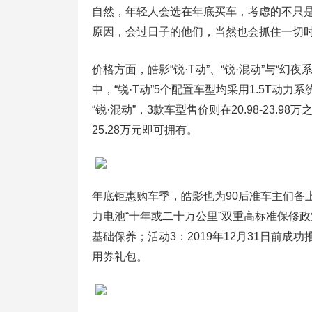
自然，年轻人会选在年底买车，考虑的不只是
原因，会过日子的他们，当然也会抓住一切
价格方面，皓影“锐·T动”、“锐·混动”与“
中，“锐·T动”5个配置车型均采用1.5T动力系统，
“锐·混动”，3款车型售价则在20.98-23.9
25.28万元即可拥有。
年底钜惠购车季，皓影也为90后准车主们备上
力电池“十年或二十万公里”双重高标准保修政策
基础保养；活动3：2019年12月31日前成
用券礼包。