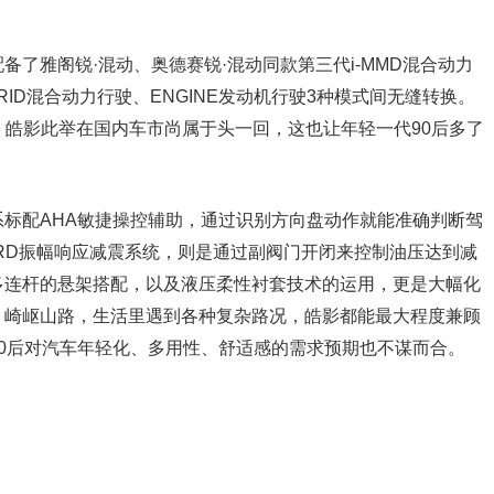
了雅阁锐·混动、奥德赛锐·混动同款第三代i-MMD混合动力
RID混合动力行驶、ENGINE发动机行驶3种模式间无缝转换。
统，皓影此举在国内车市尚属于头一回，这也让年轻一代90后多了
标配AHA敏捷操控辅助，通过识别方向盘动作就能准确判断驾
RD振幅响应减震系统，则是通过副阀门开闭来控制油压达到减
多连杆的悬架搭配，以及液压柔性衬套技术的运用，更是大幅化
、崎岖山路，生活里遇到各种复杂路况，皓影都能最大程度兼顾
0后对汽车年轻化、多用性、舒适感的需求预期也不谋而合。