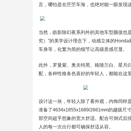
言，哪怕是在茫茫车海，也绝对能一眼发现
当然，皓影除幻夜系列外的其他车型颜值也是相当
究）”的美学设计理念下，动感立体的Hond
车身等，化繁为简的细节让高级质感尽显。
此外，罗曼紫、奥夫特黑、格陵兰白、星月
配，各种性格各色喜好的年轻人，都能在这
设计这一块，年轻人除了看外观，内饰同样
准备了4634x1855x1689/2661mm
部空间超乎想象的宽大舒适。配合可倒式后
人的每一次出行都可确保舒适从容。