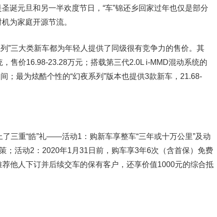
圣诞元旦和另一半欢度节日，“车”锦还乡回家过年也仅是部分
时机为家庭开源节流。
幻夜系列”三大类新车都为年轻人提供了同级很有竞争力的售价。其
售价16.98-23.28万元；搭载第三代2.0L i-MMD混动系统的
8万之间；最为炫酷个性的“幻夜系列”版本也提供3款新车，21.68-
了三重“皓”礼——活动1：购新车享整车“三年或十万公里”及动
；活动2：2020年1月31日前，购车享3年6次（含首保）免费
功推荐他人下订并后续交车的保有客户，还享价值1000元的综合抵