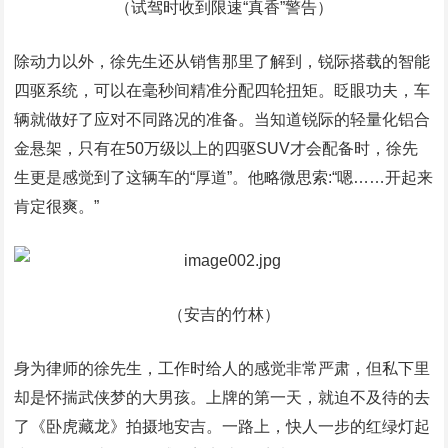
（试驾时收到限速“真香”警告）
除动力以外，徐先生还从销售那里了解到，锐际搭载的智能
四驱系统，可以在毫秒间精准分配四轮扭矩。眨眼功夫，车
辆就做好了应对不同路况的准备。当知道锐际的轻量化铝合
金悬架，只有在50万级以上的四驱SUV才会配备时，徐先
生更是感觉到了这辆车的“厚道”。他略微思索:“嗯……开起来
肯定很爽。”
（安吉的竹林）
身为律师的徐先生，工作时给人的感觉非常严肃，但私下里
却是怀揣武侠梦的大男孩。上牌的第一天，就迫不及待的去
了《卧虎藏龙》拍摄地安吉。一路上，快人一步的红绿灯起