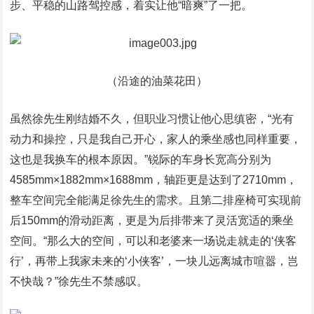
步、平稳的山路驾控感，着实让他“暗爽”了一把。
（沿途的油菜花田）
虽然徐先生刚结婚不久，但职业习惯让他心思缜密，“光有
动力和操控，只是我自己开心，家人的乘坐感也同样重要，
这也是我换车的根本原因。”锐际的车身长宽高分别为
4585mm×1882mm×1688mm，轴距更是达到了2710mm，
整车空间完全能满足徐先生的需求。且第二排座椅可实现前
后150mm的滑动距离，更是为后排带来了灵活宽适的乘坐
空间。“那么大的空间，可以和老婆来一场说走就走的‘侠客
行’，再带上我家未来的‘小侠客’，一块儿远离城市喧嚣，岂
不快哉？”徐先生不禁感叹。