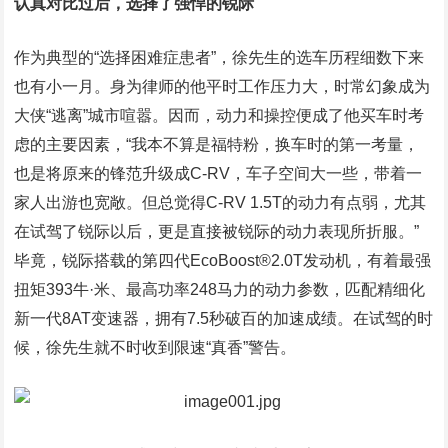
认真对比过后，选择了强悍的锐际
作为典型的“选择困难症患者”，徐先生的选车历程细数下来
也有小一月。身为律师的他平时工作压力大，时常幻象成为
大侠“逃离”城市喧嚣。因而，动力和操控便成了他买车时考
虑的主要因素，“我本不算是福特粉，换车时的第一考量，
也是将原来的锋范升级成C-RV，车子空间大一些，带着一
家人出游也宽敞。但总觉得C-RV 1.5T的动力有点弱，尤其
在试驾了锐际以后，更是直接被锐际的动力表现所折服。”
毕竟，锐际搭载的第四代EcoBoost®2.0T发动机，有着最强
扭矩393牛·米、最高功率248马力的动力参数，匹配精细化
新一代8AT变速器，拥有7.5秒破百的加速成绩。在试驾的时
候，徐先生就不时收到限速“真香”警告。