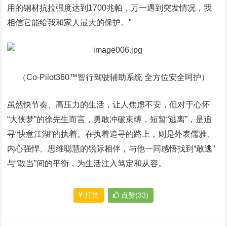
用的钢材抗拉强度达到1700兆帕，万一遇到突发情况，我
相信它能给我和家人最大的保护。”
（Co-Pilot360™智行驾驶辅助系统 全方位安全呵护）
虽然快节奏、高压力的生活，让人焦虑不安，但对于心怀
“大侠梦”的徐先生而言，勇敢冲破束缚，短暂“逃离”，是追
寻“快意江湖”的执着。在执着追寻的路上，则是外表儒雅、
内心强悍、思维聪慧的锐际相伴，与他一同感悟找到“敢逃”
与“敢当”间的平衡，为生活注入笃定和从容。
打赏
点赞(33)