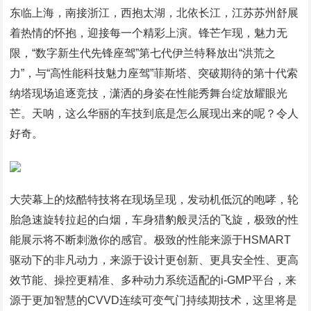
东临上海，南接浙江，西抱太湖，北依长江，江苏苏州舒展
着热情的怀抱，迎接每一个精彩上演。锋芒乍现，魅力无
限，“数字新生代先锋座驾”第七代伊兰特释放出“洪荒之
力”，与“高性能科技魅力座驾”菲斯塔、突破期待的第十代索
纳塔现场追逐竞技，潇洒的身姿在性能秀舞台绽放耀眼光
芒。天呐，这么华丽的车技到底是怎么展现出来的呢？令人
好奇。
大荧幕上的炫酷特技将在现场呈现，发动机低沉的咆哮，轮
胎急速旋转拉起的白烟，车身猎豹般灵活的飞旋，极致的性
能展示将不断刺激你的感官。极致的性能来源于HSMART
驱动下的非凡动力，来源于设计更创新、更具安全性、更高
效节能、操控更精准、多种动力系统适配的i-GMP平台，来
源于更加智慧的CVVD连续可变气门持续期技术，这里将是