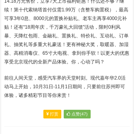
14.18万元售价，立享7大上市福利钜惠！什么还不够？继
续！第十代索纳塔首付仅需1.99万（含整车购置税），最高
可享3年0息、8000元的置换补贴礼、老车主再享4000元补
贴！还有“18周年庆，千万豪礼大回馈”活动，限时0利风
暴、天降红包雨、金融礼、置换礼、特价礼、互动礼、订单
礼、抽奖礼等多重大礼豪送！更有神秘大奖，取暖器、加湿
器、高精消毒仪、65寸大电视、拿到你手软！以更大的优惠
享受北京现代的全新产品体验。你，心动了吗？
前往人间天堂，感受汽车界的天堂时刻。现代嘉年华2.0活
动马上开始，10月31日-11月1日期间，只要前往苏州即可
体验，诸多精彩节目等你来赏！
打赏
点赞(47)