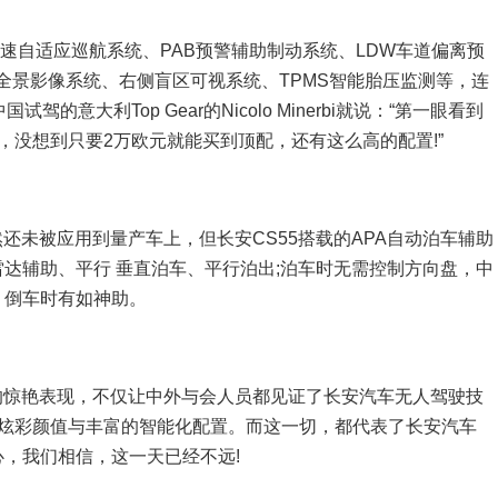
全速自适应巡航系统、PAB预警辅助制动系统、LDW车道偏离预
度全景影像系统、右侧盲区可视系统、TPMS智能胎压监测等，连
意大利Top Gear的Nicolo Minerbi就说：“第一眼看到
，没想到只要2万欧元就能买到顶配，还有这么高的配置!”
虽然还未被应用到量产车上，但长安CS55搭载的APA自动泊车辅助
达辅助、平行 垂直泊车、平行泊出;泊车时无需控制方向盘，中
，倒车时有如神助。
会上的惊艳表现，不仅让中外与会人员都见证了长安汽车无人驾驶技
的炫彩颜值与丰富的智能化配置。而这一切，都代表了长安汽车
，我们相信，这一天已经不远!