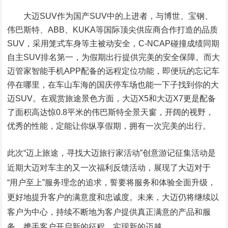
大迈SUV作为国产SUV中的上进者，与博世、宝钢、
伟巴斯特、ABB、KUKA等国际顶尖供应商合作打造的品质
SUV，采用笼式车身等主被动安全，C-NCAP碰撞成绩同期
自主SUV排名第一，为假期出行提供完美的安全保障。而大
迈管家智能手机APP配备的远程定位功能，即便玩的忘记车
停在哪里，在车山车海的国庆停车场也能一下子找到你的大
迈SUV。在观赏旅途景色方面，大迈X5和大迈X7更是配备
了面积高达惊0.8平米的伟巴斯特全景天窗，开阔的视野，
优秀的性能，定能让你纵享假期，拥有一次完美的出行。
此次“迈上旅途，寻找大迈旅行家活动”创意游记征集活动是
近期大迈对车主的又一次福利反馈活动，展现了大迈对于
“用户至上”服务理念的追求，誓要将服务和体验全面升级，
更好地提升客户的满意度和忠诚度。未来，大迈仍将继续以
客户为中心，持续不断地为客户提供真正满意的产品和服
务，携手客户开启新的征程，实现新的迈越。