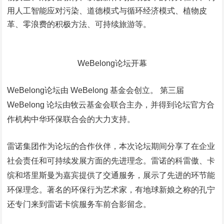
用人工智能应对污染、道德模式与循环经济模式、植物皮
革、零浪费的积极方法、可持续旅游等。
WeBelong论坛开幕
WeBelong论坛由 WeBelong 基金会创立。 第三届
WeBelong 论坛由牧云基金会联合主办，并得到论坛官方合
作机构中华环保联合会的大力支持。
雷诺集团作为论坛的合作伙伴，本次论坛期间分享了在企业
社会责任和可持续发展方面的先进理念。雷诺的科雷傲、卡
缤和塔里斯曼为嘉宾提供了交通服务，展示了先进的环节能
环保理念。著名的环保行为艺术家，有地球新娘之称的孔宁
还专门来到雷诺卡缤服务车前合影留念。