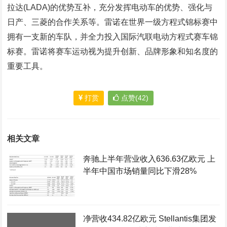
拉达(LADA)的优势互补，充分发挥电动车的优势、强化与
日产、三菱的合作关系等。雷诺在世界一级方程式锦标赛中
拥有一支新的车队，并全力投入国际汽联电动方程式赛车锦
标赛。雷诺将赛车运动视为提升创新、品牌形象和知名度的
重要工具。
打赏
点赞(42)
相关文章
奔驰上半年营业收入636.63亿欧元 上
半年中国市场销量同比下滑28%
净营收434.82亿欧元 Stellantis集团发