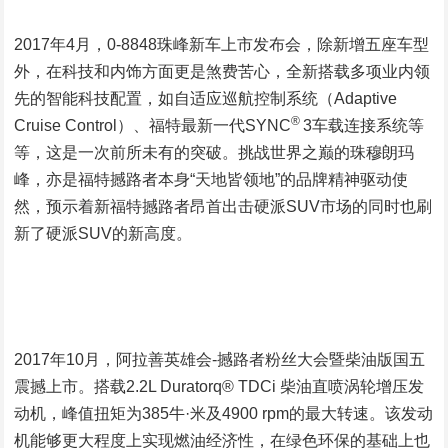
2017年4月，0-8848珠峰新车上市发布会，除新增五座车型
外，在科技和内饰方面更是煞费苦心，全新搭载多项业内领
先的智能科技配置，如自适应巡航控制系统（Adaptive
®
Cruise Control）、福特最新一代SYNC
3车载连接系统等
等，这是一次前所未有的突破。挑战世界之巅的珠穆朗玛
峰，亦是福特撼路者本身“天地皆领地”的品牌精神驱动使
然，预示着新福特撼路者昂首出击硬派SUV市场的同时也刷
新了硬派SUV的新高度。
2017年10月，阿拉善英雄会-撼路者粉丝大会暨柴油版国五
震撼上市。搭载2.2L Duratorq® TDCi 柴油直喷涡轮增压发
动机，峰值扭矩为385牛·米及4900 rpm的最大转速。该发动
机能够更大程度上实现燃油经济性，在绿色环保的基础上也