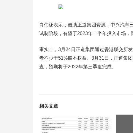
肖伟还表示，借助正道集团资源，中兴汽车
试制阶段，有望于2023年上半年投入市场
事实上，3月24日正道集团通过香港联交所
者不少于51%股本权益。3月31日，正道
查，预期将于2022年第三季度完成。
相关文章