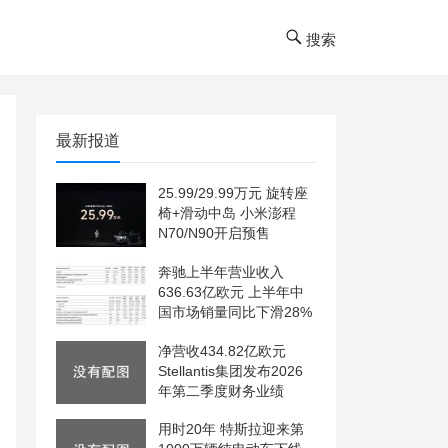
搜索
最新报道
25.99/29.99万元 旋转座
椅+滑动中岛 小米澎程
N70/N90开启预售
奔驰上半年营业收入
636.63亿欧元 上半年中
国市场销量同比下滑28%
净营收434.82亿欧元
Stellantis集团发布2026
年第二季度财务业绩
用时20年 特斯拉迎来第