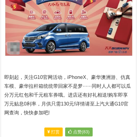
即刻起，关注G10官网活动，iPhoneX、豪华澳洲游、仿真
车模、豪华拉杆箱统统带回家不是梦······同时人人都可以瓜
分万元红包和千元租车券哦。进店还有好礼相送!购车即享
万元贴息0利率，月供只需130元!详情请至上汽大通G10官
网查询，快快参加吧!
打赏
点赞(83)