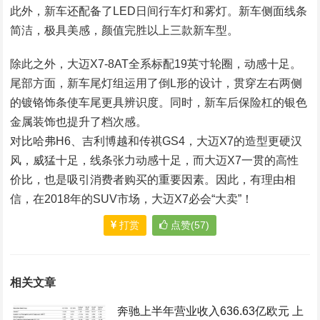
此外，新车还配备了LED日间行车灯和雾灯。新车侧面线条
简洁，极具美感，颜值完胜以上三款新车型。
除此之外，大迈X7-8AT全系标配19英寸轮圈，动感十足。
尾部方面，新车尾灯组运用了倒L形的设计，贯穿左右两侧
的镀铬饰条使车尾更具辨识度。同时，新车后保险杠的银色
金属装饰也提升了档次感。
对比哈弗H6、吉利博越和传祺GS4，大迈X7的造型更硬汉
风，威猛十足，线条张力动感十足，而大迈X7一贯的高性
价比，也是吸引消费者购买的重要因素。因此，有理由相
信，在2018年的SUV市场，大迈X7必会“大卖”！
打赏
点赞(57)
相关文章
奔驰上半年营业收入636.63亿欧元 上