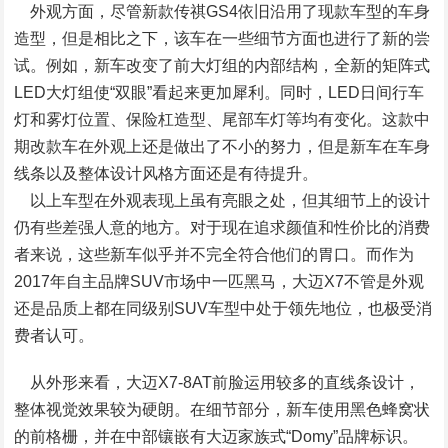
外观方面，尽管新款传祺GS4依旧沿用了现款车型的车身
造型，但是相比之下，该车在一些细节方面也进行了新的尝
试。例如，新车改变了前大灯组的内部结构，全新的矩阵式
LED大灯组使“双眼”看起来更加犀利。同时，LED日间行车
灯和雾灯位置、保险杠造型、尾部车灯等均有变化。这款中
期改款车在外观上还是做出了不小的努力，但是新车在车身
线条以及整体设计风格方面还是有待提升。
以上车型在外观表现上虽有亮眼之处，但其细节上的设计
仍有些差强人意的地方。对于现在追求颜值和性价比的消费
者来说，这些新车似乎并不完全符合他们的胃口。而作为
2017年自主品牌SUV市场中一匹黑马，大迈X7不管是外观
还是品质上都在同级别SUV车型中处于领先地位，也极受消
费者认可。
从外形来看，大迈X7-8AT前脸运用较多的直线条设计，
整体视觉效果较为硬朗。在细节部分，新车使用黑色蜂窝状
的前格栅，并在中部镶嵌有大迈家族式“Domy”品牌标识。