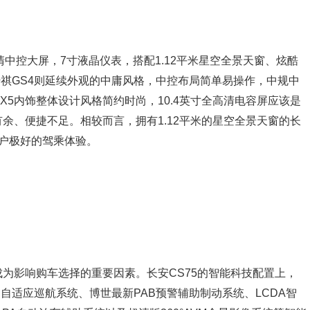
高清中控大屏，7寸液晶仪表，搭配1.12平米星空全景天窗、炫酷
传祺GS4则延续外观的中庸风格，中控布局简单易操作，中规中
5内饰整体设计风格简约时尚，10.4英寸全高清电容屏应该是
余、便捷不足。相较而言，拥有1.12平米的星空全景天窗的长
用户极好的驾乘体验。
为影响购车选择的重要因素。长安CS75的智能科技配置上，
速自适应巡航系统、博世最新PAB预警辅助制动系统、LCDA智