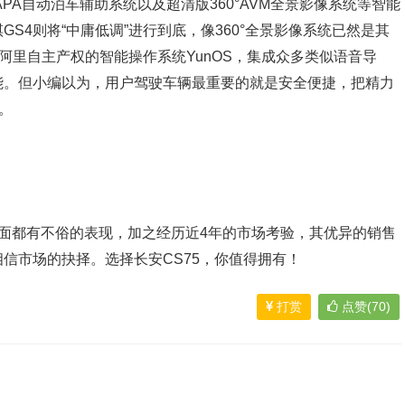
PA自动泊车辅助系统以及超清版360°AVM全景影像系统等智能
S4则将“中庸低调”进行到底，像360°全景影像系统已然是其
载阿里自主产权的智能操作系统YunOS，集成众多类似语音导
能。但小编以为，用户驾驶车辆最重要的就是安全便捷，把精力
。
方面都有不俗的表现，加之经历近4年的市场考验，其优异的销售
信市场的抉择。选择长安CS75，你值得拥有！
打赏
点赞(70)