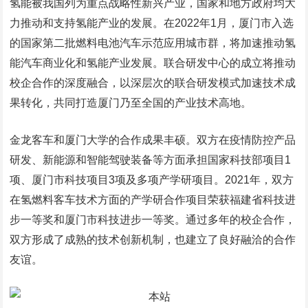
氢能被我国列为重点战略性新兴产业，国家和地方政府均大
力推动和支持氢能产业的发展。在2022年1月，厦门市入选
的国家第二批燃料电池汽车示范应用城市群，将加速推动氢
能汽车商业化和氢能产业发展。联合研发中心的成立将推动
校企合作的深度融合，以深层次的联合研发模式加速技术成
果转化，共同打造厦门乃至全国的产业技术高地。
金龙客车和厦门大学的合作成果丰硕。双方在疫情防控产品
研发、新能源和智能驾驶装备等方面承担国家科技部项目1
项、厦门市科技项目3项及多项产学研项目。2021年，双方
在氢燃料客车技术方面的产学研合作项目荣获福建省科技进
步一等奖和厦门市科技进步一等奖。通过多年的校企合作，
双方形成了成熟的技术创新机制，也建立了良好融洽的合作
友谊。