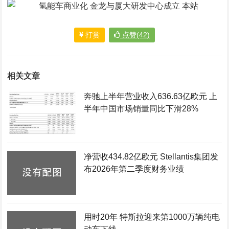
打赏
点赞(42)
相关文章
奔驰上半年营业收入636.63亿欧元 上
半年中国市场销量同比下滑28%
净营收434.82亿欧元 Stellantis集团发
布2026年第二季度财务业绩
用时20年 特斯拉迎来第1000万辆纯电