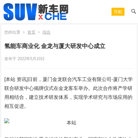
导航
您的位置
首页
综合
氢能车商业化 金龙与厦大研发中心成立
发布于 2022年5月10日
[本站 资讯]日前，厦门金龙联合汽车工业有限公司-厦门大学
联合研发中心揭牌仪式在金龙客车举办。此次合作将产学研
用相结合，建立技术研发体系，实现学术研究与市场应用的
相互促进。