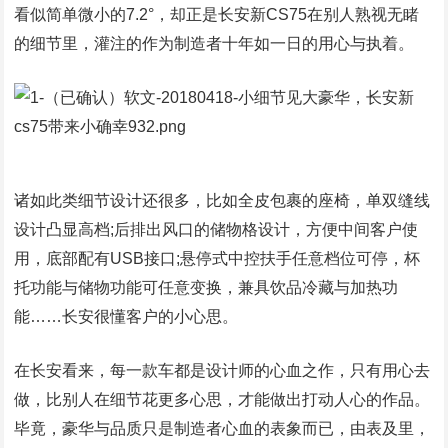
看似简单微小的7.2°，却正是长安新CS75在别人熟视无睹
的细节里，灌注的作为制造者十年如一日的用心与执着。
诸如此类细节设计还很多，比如全皮包裹的座椅，单双缝线
设计凸显高档;后排出风口的储物格设计，方便中间客户使
用，底部配有USB接口;悬停式中控扶手任意档位可停，杯
托功能与储物功能可任意变换，兼具饮品冷藏与加热功
能……长安很懂客户的小心思。
在长安看来，每一款车都是设计师的心血之作，只有用心去
做，比别人在细节花更多心思，才能做出打动人心的作品。
毕竟，豪华与品质只是制造者心血的表象而已，由表及里，