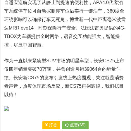
自适应巡航实现了从静止到提速的便利性，APA4.0代客泊
车系统停车位可自动探测停车位后实行一键泊车，360度全
环绕影响可以确保行车无死角，博世新一代中距离毫米波雷
达MRR evo14，时刻保障行车安全。法国法雷奥提供的4G-
TBOX为车辆提供全时网络，语音交互功能强大，智能操
控，尽显中国智慧。
作为一直以来紧凑型SUV市场的明星车型，长安CS75上市
仅四年销量突破70万辆，并曾创造月销39064台的销量佳
绩。长安新CS75的发布引发线上热度围观，关注就是消费
者声音，热度体现市场反应，新CS75再创辉煌，我们拭目
以待！
打赏
点赞(65)