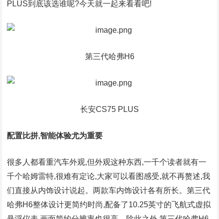
PLUS到底该选谁呢?今天就一起来看看吧!
第三代哈弗H6
长安CS75 PLUS
配置比拼,智能体验尤为重要
很多人都看重汽车外观,但外观这种东西,一千个读者就有一
千个哈姆雷特,很难有定论,大家可以看图感受,就不再赘述,我
们直接从内饰设计说起。两款车内饰设计各有所长。第三代
哈弗H6整体设计更简约时尚,配备了10.25英寸的飞航式虚拟
悬浮仪表,画面简约分辨率也很高。除此之外,第三代哈弗H6