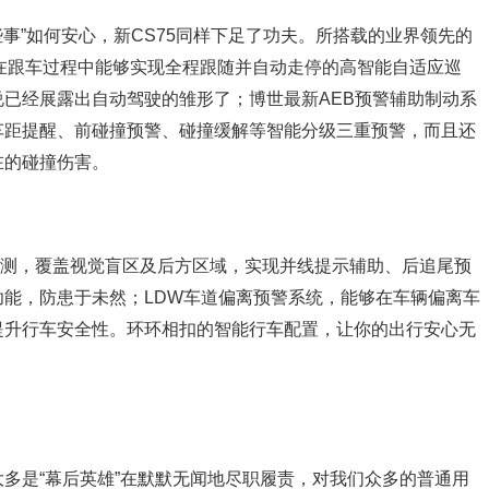
些事”如何安心，新CS75同样下足了功夫。所搭载的业界领先的
在跟车过程中能够实现全程跟随并自动走停的高智能自适应巡
已经展露出自动驾驶的雏形了；博世最新AEB预警辅助制动系
车距提醒、前碰撞预警、碰撞缓解等智能分级三重预警，而且还
在的碰撞伤害。
监测，覆盖视觉盲区及后方区域，实现并线提示辅助、后追尾预
能，防患于未然；LDW车道偏离预警系统，能够在车辆偏离车
提升行车安全性。环环相扣的智能行车配置，让你的出行安心无
多是“幕后英雄”在默默无闻地尽职履责，对我们众多的普通用