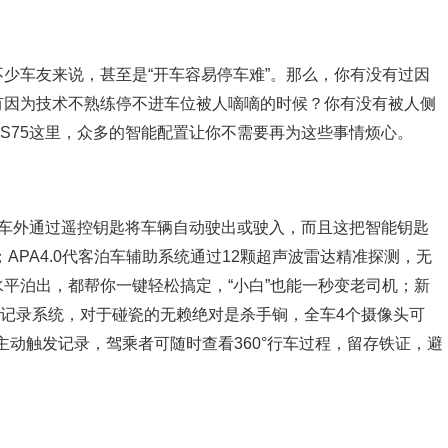
少车友来说，甚至是“开车容易停车难”。那么，你有没有过因
有因为技术不熟练停不进车位被人嘀嘀的时候？你有没有被人侧
S75这里，众多的智能配置让你不需要再为这些事情烦心。
在车外通过遥控钥匙将车辆自动驶出或驶入，而且这把智能钥匙
APA4.0代客泊车辅助系统通过12颗超声波雷达精准探测，无
平泊出，都帮你一键轻松搞定，“小白”也能一秒变老司机；新
视行车记录系统，对于碰瓷的无赖绝对是杀手锏，全车4个摄像头可
、主动触发记录，驾乘者可随时查看360°行车过程，留存铁证，避