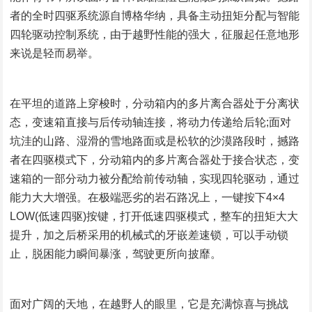
者的全时四驱系统源自博格华纳，具备主动扭矩分配与智能
四轮驱动控制系统，由于越野性能的强大，征服起任意地形
来说是轻而易举。
在平坦的道路上穿梭时，分动箱内的多片离合器处于分离状
态，变速箱直接与后传动轴连接，将动力传递给后轮;面对
坑洼的山路、湿滑的雪地路面或是松软的沙漠路段时，撼路
者在四驱模式下，分动箱内的多片离合器处于接合状态，变
速箱的一部分动力被分配给前传动轴，实现四轮驱动，通过
能力大大增强。在极端恶劣的岩石路况上，一键按下4×4
LOW(低速四驱)按键，打开低速四驱模式，整车的扭矩大大
提升，加之后桥采用的机械式的牙嵌差速锁，可以手动锁
止，脱困能力瞬间暴涨，驾驶更所向披靡。
面对广阔的天地，在越野人的眼里，它是充满惊喜与挑战