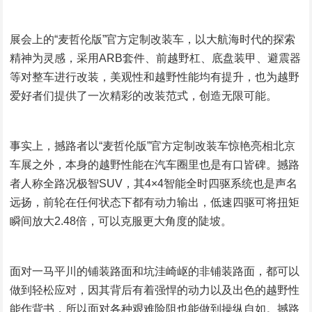
展会上的“麦哲伦版”官方定制改装车，以大航海时代的探索
精神为灵感，采用ARB套件、前越野杠、底盘装甲、避震器
等对整车进行改装，美观性和越野性能均有提升，也为越野
爱好者们提供了一次精彩的改装范式，创造无限可能。
事实上，撼路者以“麦哲伦版”官方定制改装车惊艳亮相北京
车展之外，本身的越野性能在汽车圈里也是有口皆碑。撼路
者人称全路况极智SUV，其4×4智能全时四驱系统也是声名
远扬，前轮在任何状态下都有动力输出，低速四驱可将扭矩
瞬间放大2.48倍，可以克服更大角度的陡坡。
面对一马平川的铺装路面和坑洼崎岖的非铺装路面，都可以
做到轻松应对，因其背后有着强悍的动力以及出色的越野性
能作背书，所以面对各种艰难险阻也能做到操纵自如。撼路