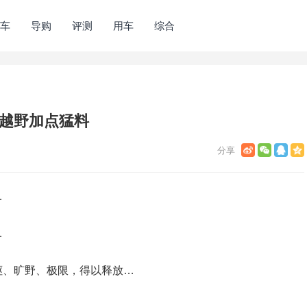
车
导购
评测
用车
综合
给越野加点猛料
…
…
岖、旷野、极限，得以释放…