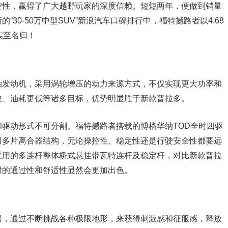
控性，赢得了广大越野玩家的深度信赖。短短两年，便做到销量
30-50万中型SUV”新浪汽车口碑排行中，福特撼路者以4.68
实至名归！
汽油发动机，采用涡轮增压的动力来源方式，不仅实现更大功率和
快、油耗更低等诸多目标，优势明显胜于新款普拉多。
驱动形式不可分割。福特撼路者搭载的博格华纳TOD全时四驱
用多片离合器结构，无论操控性、稳定性还是行驶安全性都要远
采用的多连杆整体桥式悬挂带瓦特连杆及稳定杆，对比新款普拉
时的通过性和舒适性显然会更加出色。
骋，通过不断挑战各种极限地形，来获得刺激感和征服感，释放