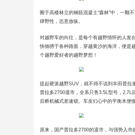
囿于高楼林立的钢筋混凝土“森林”中，一颗
肆野性，恣意放纵。
对越野车的向往，是每个有越野情怀的人发自
快驰骋于各种路面，穿越黄沙的海洋，便是
个越野爱好者的越野梦想！
提起硬派越野SUV，就不得不说到丰田普拉
普拉多2700退市，全系只售3.5L型号，2
后桥机械式差速锁。车友们心中的平衡木便
原来，国产普拉多2700的退市，与强势入