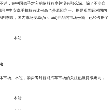
型。不过，在中国似乎对它的依赖程度并没有那么深。除了不少自
国用户中安卓手机持有比例高也是原因之一。据易观国际对国内
四季度，国内市场安卓(Android)产品的市场份额，已经占据了
涨
整体市场。不过，消费者对智能汽车市场的关注热度持续走高，