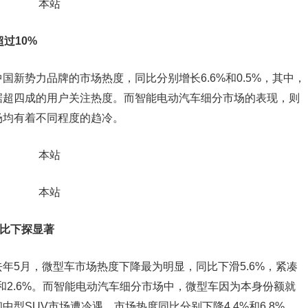
过10%
新势力品牌的市场热度，同比分别增长6.6%和0.5%，其中，
据超四成的用户关注热度。而智能电动汽车细分市场的表现，则
场均有着不同程度的趋冷。
同比下探显著
年5月，微型车市场热度下降最为明显，同比下滑5.6%，紧凑
%和2.6%。而智能电动汽车细分市场中，微型车因为本身份额就
型SUV市场遭冷遇，市场热度同比分别下降4.4%和6.8%。