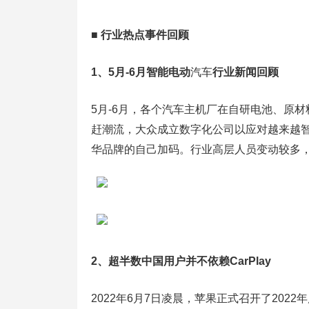
■ 行业热点事件回顾
1、5月-6月智能电动
汽车
行业新闻回顾
5月-6月，各个汽车主机厂在自研电池、原
赶潮流，大众成立数字化公司以应对越来越
华品牌的自己加码。行业高层人员变动较多，其
2、超半数中国用户并不依赖CarPlay
2022年6月7日凌晨，苹果正式召开了202