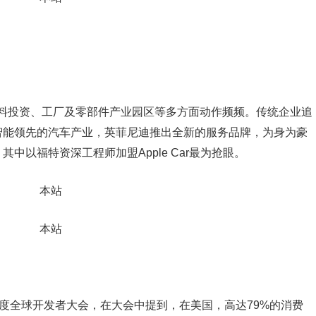
材料投资、工厂及零部件产业园区等多方面动作频频。传统企业追
智能领先的汽车产业，英菲尼迪推出全新的服务品牌，为身为豪
中以福特资深工程师加盟Apple Car最为抢眼。
2年度全球开发者大会，在大会中提到，在美国，高达79%的消费