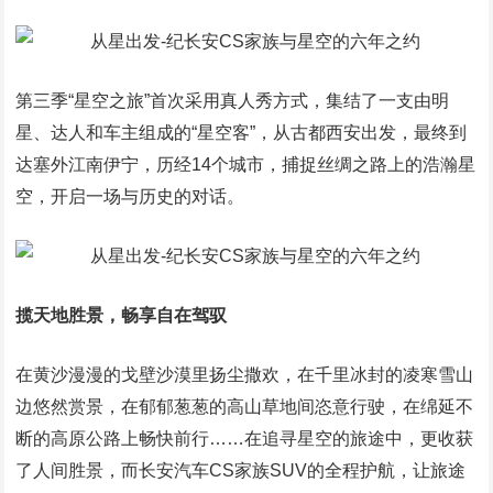
第三季“星空之旅”首次采用真人秀方式，集结了一支由明
星、达人和车主组成的“星空客”，从古都西安出发，最终到
达塞外江南伊宁，历经14个城市，捕捉丝绸之路上的浩瀚星
空，开启一场与历史的对话。
揽天地胜景，畅享自在驾驭
在黄沙漫漫的戈壁沙漠里扬尘撒欢，在千里冰封的凌寒雪山
边悠然赏景，在郁郁葱葱的高山草地间恣意行驶，在绵延不
断的高原公路上畅快前行……在追寻星空的旅途中，更收获
了人间胜景，而长安汽车CS家族SUV的全程护航，让旅途