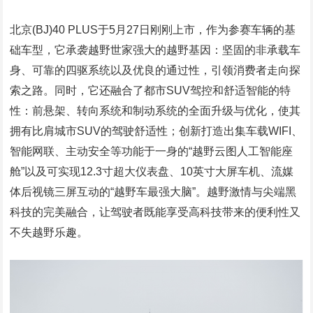
北京(BJ)40 PLUS于5月27日刚刚上市，作为参赛车辆的基
础车型，它承袭越野世家强大的越野基因：坚固的非承载车
身、可靠的四驱系统以及优良的通过性，引领消费者走向探
索之路。同时，它还融合了都市SUV驾控和舒适智能的特
性：前悬架、转向系统和制动系统的全面升级与优化，使其
拥有比肩城市SUV的驾驶舒适性；创新打造出集车载WIFI、
智能网联、主动安全等功能于一身的“越野云图人工智能座
舱”以及可实现12.3寸超大仪表盘、10英寸大屏车机、流媒
体后视镜三屏互动的“越野车最强大脑”。越野激情与尖端黑
科技的完美融合，让驾驶者既能享受高科技带来的便利性又
不失越野乐趣。