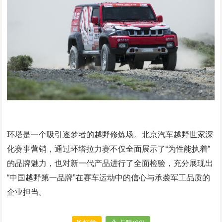
环塔是一个吸引逐梦者的越野修炼场。北京汽车越野世家深
化赛事营销，通过环塔拉力赛不仅全面展示了“为性能执着”
的品牌魅力，也对新一代产品进行了全面检验，充分展现出
“中国越野第一品牌”在赛车运动中的信心与承袭军工品质的
企业担当。