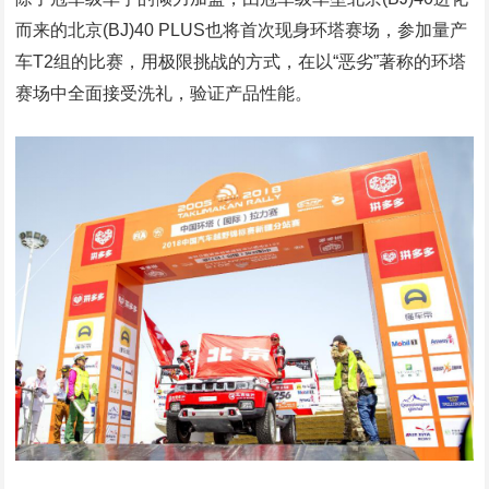
而来的北京(BJ)40 PLUS也将首次现身环塔赛场，参加量产
车T2组的比赛，用极限挑战的方式，在以“恶劣”著称的环塔
赛场中全面接受洗礼，验证产品性能。