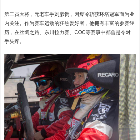
第二员大将，元老车手刘彦贵，因爆冷斩获环塔冠军而为业
内关注。作为赛车运动的狂热爱好者，他拥有丰富的参赛经
历，在丝绸之路、东川拉力赛、COC等赛事中都曾是令对
手头疼。