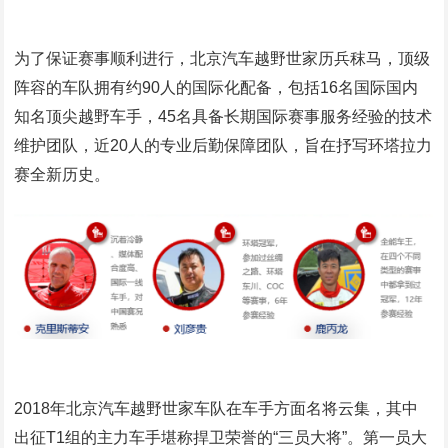
为了保证赛事顺利进行，北京汽车越野世家历兵秣马，顶级
阵容的车队拥有约90人的国际化配备，包括16名国际国内
知名顶尖越野车手，45名具备长期国际赛事服务经验的技术
维护团队，近20人的专业后勤保障团队，旨在抒写环塔拉力
赛全新历史。
2018年北京汽车越野世家车队在车手方面名将云集，其中
出征T1组的主力车手堪称捍卫荣誉的“三员大将”。第一员大