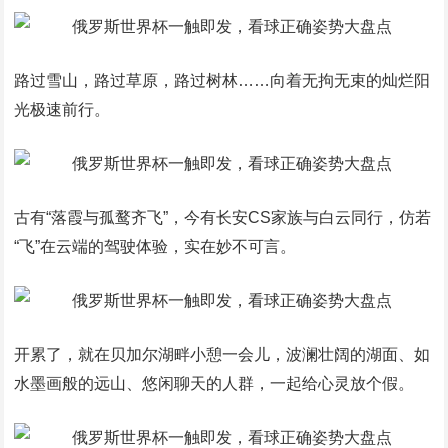
路过雪山，路过草原，路过树林……向着无拘无束的灿烂阳
光极速前行。
古有“落霞与孤鹜齐飞”，今有长安CS家族与白云同行，仿若
“飞”在云端的驾驶体验，实在妙不可言。
开累了，就在贝加尔湖畔小憩一会儿，波澜壮阔的湖面、如
水墨画般的远山、悠闲聊天的人群，一起给心灵放个假。