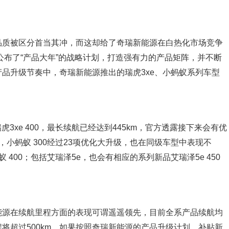
品质被区分首当其冲，而这却给了奇瑞新能源在白热化市场竞争
公布了“产品大年”的战略计划，打造强有力的产品矩阵，并不断
品升级节奏中，奇瑞新能源推出的瑞虎3xe、小蚂蚁系列车型
虎3xe 400，最长续航已经达到445km，官方透露接下来会有优
外，小蚂蚁 300经过23项优化大升级，也在同级车型中表现不
400；包括艾瑞泽5e，也会有相应的系列新品艾瑞泽5e 450
能源在续航里程方面的表现可谓遥遥领先，目前全系产品续航均
程将超过500km。如果按照奇瑞新能源的产品升级计划，补贴新