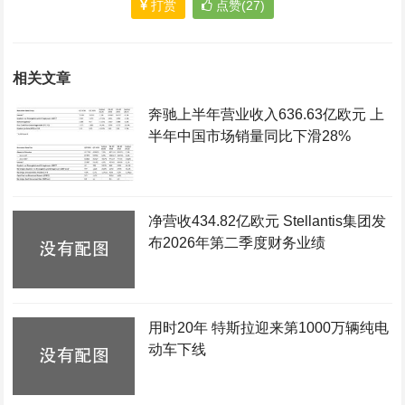
打赏
点赞(27)
相关文章
奔驰上半年营业收入636.63亿欧元 上
半年中国市场销量同比下滑28%
净营收434.82亿欧元 Stellantis集团发
布2026年第二季度财务业绩
用时20年 特斯拉迎来第1000万辆纯电
动车下线