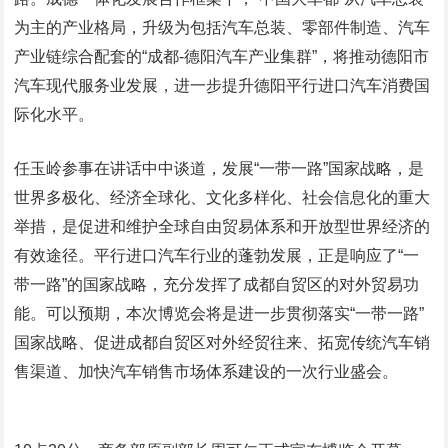
为主的产业格局，升级为包括汽车总装、零部件制造、汽车
产业链综合配套的“成都-德阳汽车产业集群”，将推动德阳市
汽车现代服务业发展，进一步提升德阳平行进口汽车消费国
际化水平。
任玉岭参事在讲话中中谈道，发展“一带一路”国家战略，是
世界多极化、经济全球化、文化多样化、社会信息化的重大
举措，是促进和维护全球自由贸易体系和开放型世界经济的
有效途径。平行进口汽车行业的蓬勃发展，正是响应了“一
带一路”的国家战略，充分发挥了成都自贸区的对外贸易功
能。可以预期，本次博览会将是进一步贯彻落实“一带一路”
国家战略、促进成都自贸区对外经贸往来、拓宽传统汽车销
售渠道、加快汽车销售市场体系建设的一次行业盛会。