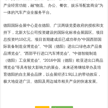
产业经营功能，融“物流、 办公、餐饮、娱乐等配套商业”为
一体的汽车产业全服务平台。
德阳国际会展中心是在德阳、广汉两级党委政府的授权和支
持下，北新大弘公司投资建设的国际化标准会展园区。项目
总投资约10亿元。项目首期建成后已成功举办“中国西部国
际装备制造业博览会”、“中国（德阳）进出口绿色农产品食
品博览会”、“西部平行进口汽车博览会”、“中德智能制造
（德阳）工业展览会”、“2016中国（德阳）欧亚进出口商品
博览会”等具有较大影响力的展会。未来还将继续举办及培
育德阳的自主展会品牌，以会展经济1:9以上的带动效应，
极大地促进广汉、德阳及周边城市相关产业的快速发展。