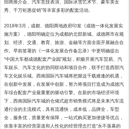
招商推介会、汽车竞技表演、国际冰雪艺术节、豪车美女
秀、千万钜惠促销”等丰富多彩的配套活动。
2018年3月，成都、德阳两地政府印发《成德一体化发展实
施方案》，德阳明确定位为成都的北部新城。成德两市在规
划、经济、交通、教育、旅游、金融等方面全面开展融合合
作。早前签署的《一体化发展合作备忘录》中更明确提出
“中国大车都成德配套产业园”规划，积极开展汽车贸易、汽
车娱乐、汽车文化的协同联动和项目合作，联手打造西部汽
车文化娱乐城。西南国际汽车城将把握这千载难逢的机遇，
在创新中发展，在发展中创新，努力将项目打造成为成德汽
车综合配套产业最重要的驱动引擎。在新的市场经济环境
下，西南国际汽车城的仓储式超市销售模式将是未来汽车流
通行业的主流模式，具有流通快，成本低，品牌全，车型
全，服务优，质量更有保障，一站式购买更加便捷等优点，
依靠丰富的经营渠道和人性化的经营理念打造“永不落幕的