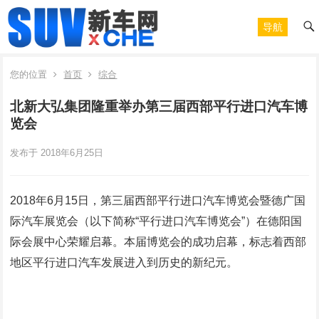
导航
您的位置
首页
综合
北新大弘集团隆重举办第三届西部平行进口汽车博
览会
发布于 2018年6月25日
2018年6月15日，第三届西部平行进口汽车博览会暨德广国
际汽车展览会（以下简称“平行进口汽车博览会”）在德阳国
际会展中心荣耀启幕。本届博览会的成功启幕，标志着西部
地区平行进口汽车发展进入到历史的新纪元。